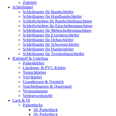
Zubehör
Schleifmittel
Schleifpapier für Bandschleifer
Schleifpapier für Handbandschleifer
Schleifscheiben für Randschleifmaschinen
Schleifscheiben für Einscheibenmaschinen
Schleifpapier für Mehrscheibenmaschinen
Schleifpapier für Exzenterschleifer
Schleifpapier für Deltaschleifer
Schleifpapier für Schwingschleifer
Schleifpapier für Handschleifer
Schleifpapier für Trockenbauschleifer
Klebstoff & Unterbau
Parkettkleber
Linoleum- & PVC-Kleber
Teppichkleber
Vinylkleber
Grundierung & Vorstrich
Spachtelmassen & Quarzsand
Vergussmassen
Verlegewerkstoffe
Lack & Öl
Parkettlacke
1K-Parkettlack
2K-Parkettlack