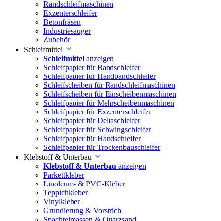
Randschleifmaschinen
Exzenterschleifer
Betonfräsen
Industriesauger
Zubehör
Schleifmittel
Schleifmittel
anzeigen
Schleifpapier für Bandschleifer
Schleifpapier für Handbandschleifer
Schleifscheiben für Randschleifmaschinen
Schleifscheiben für Einscheibenmaschinen
Schleifpapier für Mehrscheibenmaschinen
Schleifpapier für Exzenterschleifer
Schleifpapier für Deltaschleifer
Schleifpapier für Schwingschleifer
Schleifpapier für Handschleifer
Schleifpapier für Trockenbauschleifer
Klebstoff & Unterbau
Klebstoff & Unterbau
anzeigen
Parkettkleber
Linoleum- & PVC-Kleber
Teppichkleber
Vinylkleber
Grundierung & Vorstrich
Spachtelmassen & Quarzsand