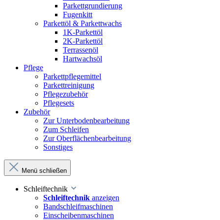
Parkettgrundierung
Fugenkitt
Parkettöl & Parkettwachs
1K-Parkettöl
2K-Parkettöl
Terrassenöl
Hartwachsöl
Pflege
Parkettpflegemittel
Parkettreinigung
Pflegezubehör
Pflegesets
Zubehör
Zur Unterbodenbearbeitung
Zum Schleifen
Zur Oberflächenbearbeitung
Sonstiges
Menü schließen
Schleiftechnik
Schleiftechnik
anzeigen
Bandschleifmaschinen
Einscheibenmaschinen