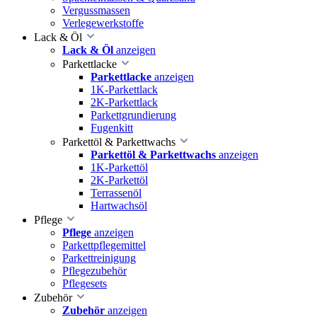
Vergussmassen
Verlegewerkstoffe
Lack & Öl
Lack & Öl
anzeigen
Parkettlacke
Parkettlacke
anzeigen
1K-Parkettlack
2K-Parkettlack
Parkettgrundierung
Fugenkitt
Parkettöl & Parkettwachs
Parkettöl & Parkettwachs
anzeigen
1K-Parkettöl
2K-Parkettöl
Terrassenöl
Hartwachsöl
Pflege
Pflege
anzeigen
Parkettpflegemittel
Parkettreinigung
Pflegezubehör
Pflegesets
Zubehör
Zubehör
anzeigen