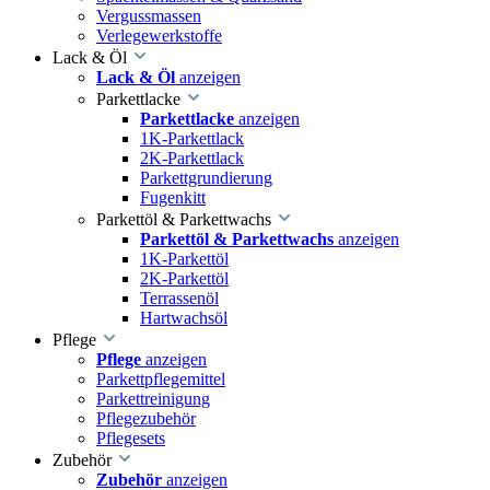
Vergussmassen
Verlegewerkstoffe
Lack & Öl
Lack & Öl
anzeigen
Parkettlacke
Parkettlacke
anzeigen
1K-Parkettlack
2K-Parkettlack
Parkettgrundierung
Fugenkitt
Parkettöl & Parkettwachs
Parkettöl & Parkettwachs
anzeigen
1K-Parkettöl
2K-Parkettöl
Terrassenöl
Hartwachsöl
Pflege
Pflege
anzeigen
Parkettpflegemittel
Parkettreinigung
Pflegezubehör
Pflegesets
Zubehör
Zubehör
anzeigen