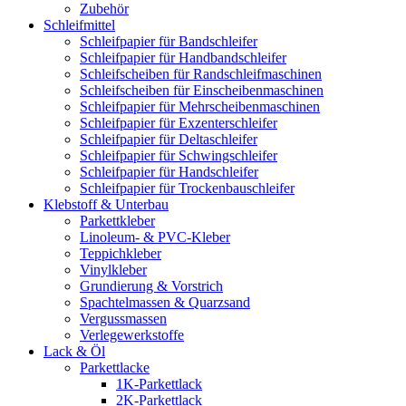
Zubehör
Schleifmittel
Schleifpapier für Bandschleifer
Schleifpapier für Handbandschleifer
Schleifscheiben für Randschleifmaschinen
Schleifscheiben für Einscheibenmaschinen
Schleifpapier für Mehrscheibenmaschinen
Schleifpapier für Exzenterschleifer
Schleifpapier für Deltaschleifer
Schleifpapier für Schwingschleifer
Schleifpapier für Handschleifer
Schleifpapier für Trockenbauschleifer
Klebstoff & Unterbau
Parkettkleber
Linoleum- & PVC-Kleber
Teppichkleber
Vinylkleber
Grundierung & Vorstrich
Spachtelmassen & Quarzsand
Vergussmassen
Verlegewerkstoffe
Lack & Öl
Parkettlacke
1K-Parkettlack
2K-Parkettlack