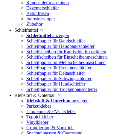
Randschleifmaschinen
Exzenterschleifer
Betonfräsen
Industriesauger
Zubehör
Schleifmittel
Schleifmittel
anzeigen
Schleifpapier für Bandschleifer
Schleifpapier für Handbandschleifer
Schleifscheiben für Randschleifmaschinen
Schleifscheiben für Einscheibenmaschinen
Schleifpapier für Mehrscheibenmaschinen
Schleifpapier für Exzenterschleifer
Schleifpapier für Deltaschleifer
Schleifpapier für Schwingschleifer
Schleifpapier für Handschleifer
Schleifpapier für Trockenbauschleifer
Klebstoff & Unterbau
Klebstoff & Unterbau
anzeigen
Parkettkleber
Linoleum- & PVC-Kleber
Teppichkleber
Vinylkleber
Grundierung & Vorstrich
Spachtelmassen & Quarzsand