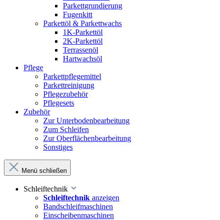
Parkettgrundierung
Fugenkitt
Parkettöl & Parkettwachs
1K-Parkettöl
2K-Parkettöl
Terrassenöl
Hartwachsöl
Pflege
Parkettpflegemittel
Parkettreinigung
Pflegezubehör
Pflegesets
Zubehör
Zur Unterbodenbearbeitung
Zum Schleifen
Zur Oberflächenbearbeitung
Sonstiges
Menü schließen
Schleiftechnik
Schleiftechnik
anzeigen
Bandschleifmaschinen
Einscheibenmaschinen