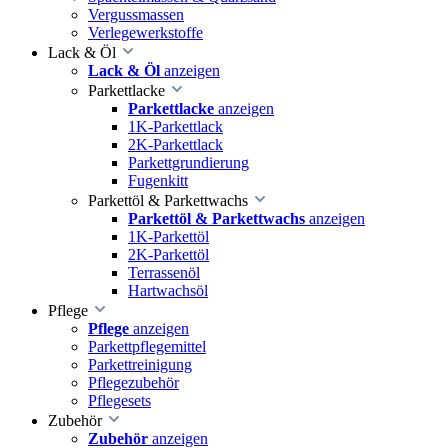
Vergussmassen
Verlegewerkstoffe
Lack & Öl
Lack & Öl
anzeigen
Parkettlacke
Parkettlacke
anzeigen
1K-Parkettlack
2K-Parkettlack
Parkettgrundierung
Fugenkitt
Parkettöl & Parkettwachs
Parkettöl & Parkettwachs
anzeigen
1K-Parkettöl
2K-Parkettöl
Terrassenöl
Hartwachsöl
Pflege
Pflege
anzeigen
Parkettpflegemittel
Parkettreinigung
Pflegezubehör
Pflegesets
Zubehör
Zubehör
anzeigen