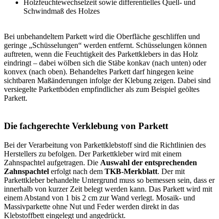
Holzfeuchtewechselzeit sowie differentielles Quell- und
Schwindmaß des Holzes
Bei unbehandeltem Parkett wird die Oberfläche geschliffen und
geringe „Schüsselungen“ werden entfernt. Schüsselungen können
auftreten, wenn die Feuchtigkeit des Parkettklebers in das Holz
eindringt – dabei wölben sich die Stäbe konkav (nach unten) oder
konvex (nach oben). Behandeltes Parkett darf hingegen keine
sichtbaren Maßänderungen infolge der Klebung zeigen. Dabei sind
versiegelte Parkettböden empfindlicher als zum Beispiel geöltes
Parkett.
Die fachgerechte Verklebung von Parkett
Bei der Verarbeitung von Parkettklebstoff sind die Richtlinien des
Herstellers zu befolgen. Der Parkettkleber wird mit einem
Zahnspachtel aufgetragen. Die
Auswahl der entsprechenden
Zahnspachtel
erfolgt nach dem
TKB-Merkblatt
. Der mit
Parkettkleber behandelte Untergrund muss so bemessen sein, dass er
innerhalb von kurzer Zeit belegt werden kann. Das Parkett wird mit
einem Abstand von 1 bis 2 cm zur Wand verlegt. Mosaik- und
Massivparkette ohne Nut und Feder werden direkt in das
Klebstoffbett eingelegt und angedrückt.