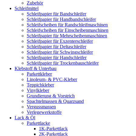
Zubehör
Schleifmittel
Schleifpapier für Bandschleifer
Schleifpapier für Handbandschleifer
Schleifscheiben für Randschleifmaschinen
Schleifscheiben für Einscheibenmaschinen
Schleifpapier für Mehrscheibenmaschinen
Schleifpapier für Exzenterschleifer
Schleifpapier für Deltaschleifer
Schleifpapier für Schwingschleifer
Schleifpapier für Handschleifer
Schleifpapier für Trockenbauschleifer
Klebstoff & Unterbau
Parkettkleber
Linoleum- & PVC-Kleber
Teppichkleber
Vinylkleber
Grundierung & Vorstrich
Spachtelmassen & Quarzsand
Vergussmassen
Verlegewerkstoffe
Lack & Öl
Parkettlacke
1K-Parkettlack
2K-Parkettlack