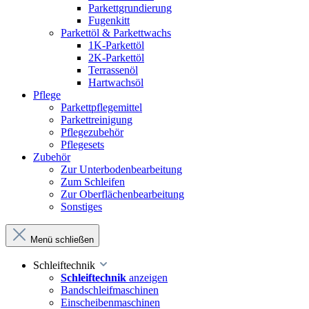
Parkettgrundierung
Fugenkitt
Parkettöl & Parkettwachs
1K-Parkettöl
2K-Parkettöl
Terrassenöl
Hartwachsöl
Pflege
Parkettpflegemittel
Parkettreinigung
Pflegezubehör
Pflegesets
Zubehör
Zur Unterbodenbearbeitung
Zum Schleifen
Zur Oberflächenbearbeitung
Sonstiges
Menü schließen
Schleiftechnik
Schleiftechnik
anzeigen
Bandschleifmaschinen
Einscheibenmaschinen