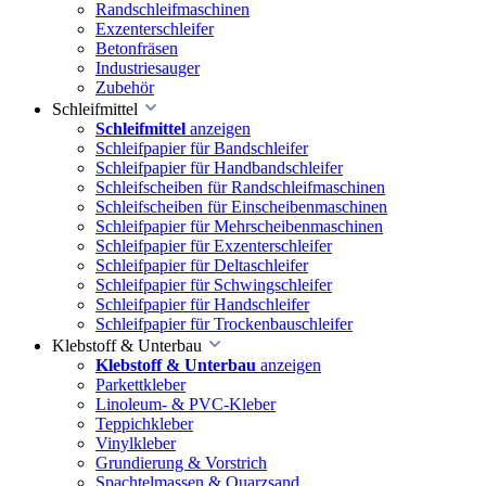
Randschleifmaschinen
Exzenterschleifer
Betonfräsen
Industriesauger
Zubehör
Schleifmittel
Schleifmittel
anzeigen
Schleifpapier für Bandschleifer
Schleifpapier für Handbandschleifer
Schleifscheiben für Randschleifmaschinen
Schleifscheiben für Einscheibenmaschinen
Schleifpapier für Mehrscheibenmaschinen
Schleifpapier für Exzenterschleifer
Schleifpapier für Deltaschleifer
Schleifpapier für Schwingschleifer
Schleifpapier für Handschleifer
Schleifpapier für Trockenbauschleifer
Klebstoff & Unterbau
Klebstoff & Unterbau
anzeigen
Parkettkleber
Linoleum- & PVC-Kleber
Teppichkleber
Vinylkleber
Grundierung & Vorstrich
Spachtelmassen & Quarzsand