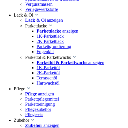
Vergussmassen
Verlegewerkstoffe
Lack & Öl
Lack & Öl
anzeigen
Parkettlacke
Parkettlacke
anzeigen
1K-Parkettlack
2K-Parkettlack
Parkettgrundierung
Fugenkitt
Parkettöl & Parkettwachs
Parkettöl & Parkettwachs
anzeigen
1K-Parkettöl
2K-Parkettöl
Terrassenöl
Hartwachsöl
Pflege
Pflege
anzeigen
Parkettpflegemittel
Parkettreinigung
Pflegezubehör
Pflegesets
Zubehör
Zubehör
anzeigen