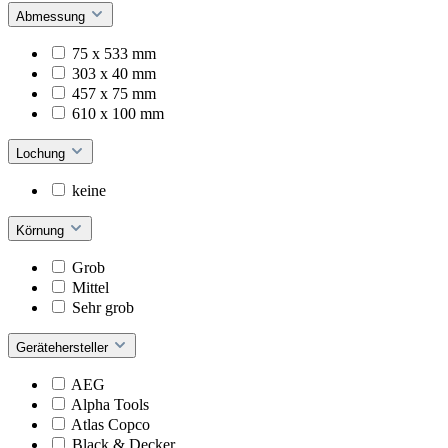
Abmessung
75 x 533 mm
303 x 40 mm
457 x 75 mm
610 x 100 mm
Lochung
keine
Körnung
Grob
Mittel
Sehr grob
Gerätehersteller
AEG
Alpha Tools
Atlas Copco
Black & Decker