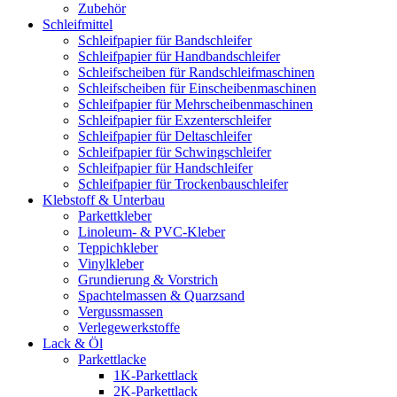
Zubehör
Schleifmittel
Schleifpapier für Bandschleifer
Schleifpapier für Handbandschleifer
Schleifscheiben für Randschleifmaschinen
Schleifscheiben für Einscheibenmaschinen
Schleifpapier für Mehrscheibenmaschinen
Schleifpapier für Exzenterschleifer
Schleifpapier für Deltaschleifer
Schleifpapier für Schwingschleifer
Schleifpapier für Handschleifer
Schleifpapier für Trockenbauschleifer
Klebstoff & Unterbau
Parkettkleber
Linoleum- & PVC-Kleber
Teppichkleber
Vinylkleber
Grundierung & Vorstrich
Spachtelmassen & Quarzsand
Vergussmassen
Verlegewerkstoffe
Lack & Öl
Parkettlacke
1K-Parkettlack
2K-Parkettlack