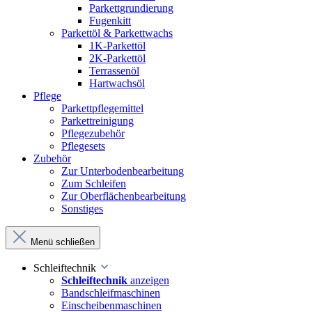
Parkettgrundierung
Fugenkitt
Parkettöl & Parkettwachs
1K-Parkettöl
2K-Parkettöl
Terrassenöl
Hartwachsöl
Pflege
Parkettpflegemittel
Parkettreinigung
Pflegezubehör
Pflegesets
Zubehör
Zur Unterbodenbearbeitung
Zum Schleifen
Zur Oberflächenbearbeitung
Sonstiges
Menü schließen
Schleiftechnik
Schleiftechnik
anzeigen
Bandschleifmaschinen
Einscheibenmaschinen