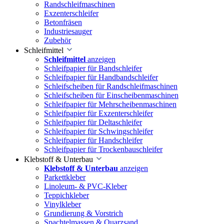
Randschleifmaschinen
Exzenterschleifer
Betonfräsen
Industriesauger
Zubehör
Schleifmittel
Schleifmittel
anzeigen
Schleifpapier für Bandschleifer
Schleifpapier für Handbandschleifer
Schleifscheiben für Randschleifmaschinen
Schleifscheiben für Einscheibenmaschinen
Schleifpapier für Mehrscheibenmaschinen
Schleifpapier für Exzenterschleifer
Schleifpapier für Deltaschleifer
Schleifpapier für Schwingschleifer
Schleifpapier für Handschleifer
Schleifpapier für Trockenbauschleifer
Klebstoff & Unterbau
Klebstoff & Unterbau
anzeigen
Parkettkleber
Linoleum- & PVC-Kleber
Teppichkleber
Vinylkleber
Grundierung & Vorstrich
Spachtelmassen & Quarzsand