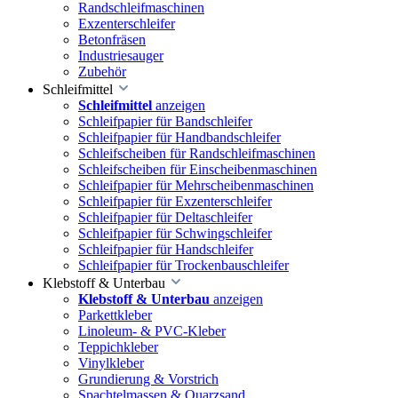
Randschleifmaschinen
Exzenterschleifer
Betonfräsen
Industriesauger
Zubehör
Schleifmittel
Schleifmittel
anzeigen
Schleifpapier für Bandschleifer
Schleifpapier für Handbandschleifer
Schleifscheiben für Randschleifmaschinen
Schleifscheiben für Einscheibenmaschinen
Schleifpapier für Mehrscheibenmaschinen
Schleifpapier für Exzenterschleifer
Schleifpapier für Deltaschleifer
Schleifpapier für Schwingschleifer
Schleifpapier für Handschleifer
Schleifpapier für Trockenbauschleifer
Klebstoff & Unterbau
Klebstoff & Unterbau
anzeigen
Parkettkleber
Linoleum- & PVC-Kleber
Teppichkleber
Vinylkleber
Grundierung & Vorstrich
Spachtelmassen & Quarzsand