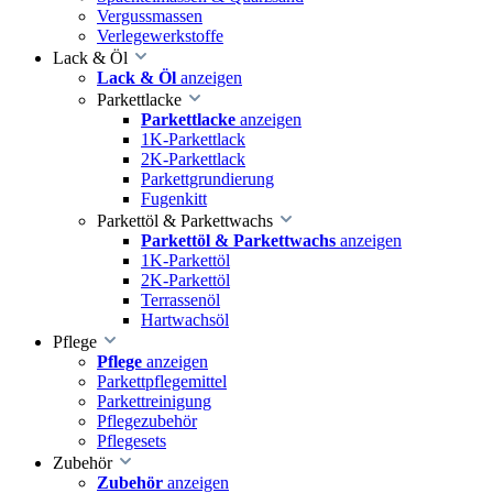
Vergussmassen
Verlegewerkstoffe
Lack & Öl
Lack & Öl
anzeigen
Parkettlacke
Parkettlacke
anzeigen
1K-Parkettlack
2K-Parkettlack
Parkettgrundierung
Fugenkitt
Parkettöl & Parkettwachs
Parkettöl & Parkettwachs
anzeigen
1K-Parkettöl
2K-Parkettöl
Terrassenöl
Hartwachsöl
Pflege
Pflege
anzeigen
Parkettpflegemittel
Parkettreinigung
Pflegezubehör
Pflegesets
Zubehör
Zubehör
anzeigen