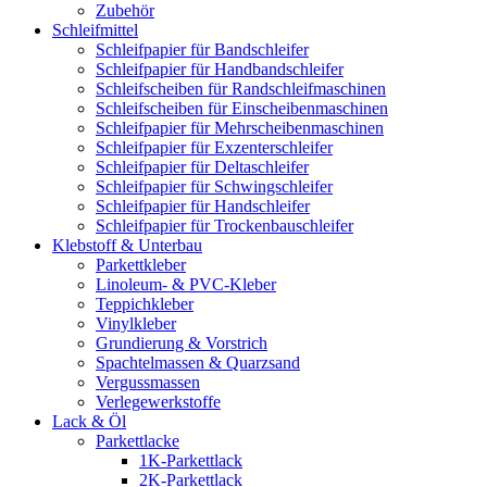
Zubehör
Schleifmittel
Schleifpapier für Bandschleifer
Schleifpapier für Handbandschleifer
Schleifscheiben für Randschleifmaschinen
Schleifscheiben für Einscheibenmaschinen
Schleifpapier für Mehrscheibenmaschinen
Schleifpapier für Exzenterschleifer
Schleifpapier für Deltaschleifer
Schleifpapier für Schwingschleifer
Schleifpapier für Handschleifer
Schleifpapier für Trockenbauschleifer
Klebstoff & Unterbau
Parkettkleber
Linoleum- & PVC-Kleber
Teppichkleber
Vinylkleber
Grundierung & Vorstrich
Spachtelmassen & Quarzsand
Vergussmassen
Verlegewerkstoffe
Lack & Öl
Parkettlacke
1K-Parkettlack
2K-Parkettlack