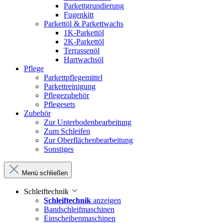
Parkettgrundierung
Fugenkitt
Parkettöl & Parkettwachs
1K-Parkettöl
2K-Parkettöl
Terrassenöl
Hartwachsöl
Pflege
Parkettpflegemittel
Parkettreinigung
Pflegezubehör
Pflegesets
Zubehör
Zur Unterbodenbearbeitung
Zum Schleifen
Zur Oberflächenbearbeitung
Sonstiges
Menü schließen
Schleiftechnik
Schleiftechnik
anzeigen
Bandschleifmaschinen
Einscheibenmaschinen