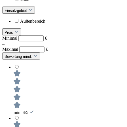
Einsatzgebiet
Außenbereich
Preis
Minimal
€
–
Maximal
€
Bewertung mind.
min. 4/5