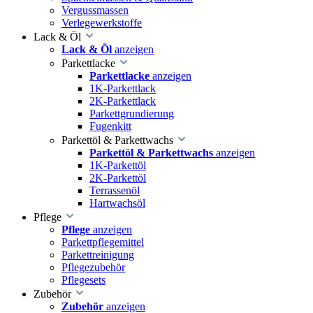
Vergussmassen
Verlegewerkstoffe
Lack & Öl
Lack & Öl
anzeigen
Parkettlacke
Parkettlacke
anzeigen
1K-Parkettlack
2K-Parkettlack
Parkettgrundierung
Fugenkitt
Parkettöl & Parkettwachs
Parkettöl & Parkettwachs
anzeigen
1K-Parkettöl
2K-Parkettöl
Terrassenöl
Hartwachsöl
Pflege
Pflege
anzeigen
Parkettpflegemittel
Parkettreinigung
Pflegezubehör
Pflegesets
Zubehör
Zubehör
anzeigen