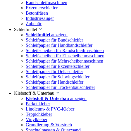
Randschleifmaschinen
Exzenterschleifer
Betonfräsen
Industriesauger
Zubehör
Schleifmittel
Schleifmittel
anzeigen
Schleifpapier für Bandschleifer
Schleifpapier für Handbandschleifer
Schleifscheiben für Randschleifmaschinen
Schleifscheiben für Einscheibenmaschinen
Schleifpapier für Mehrscheibenmaschinen
Schleifpapier für Exzenterschleifer
Schleifpapier für Deltaschleifer
Schleifpapier für Schwingschleifer
Schleifpapier für Handschleifer
Schleifpapier für Trockenbauschleifer
Klebstoff & Unterbau
Klebstoff & Unterbau
anzeigen
Parkettkleber
Linoleum- & PVC-Kleber
Teppichkleber
Vinylkleber
Grundierung & Vorstrich
Spachtelmassen & Quarzsand