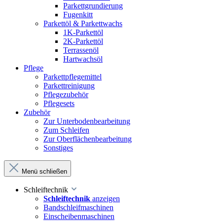
Parkettgrundierung
Fugenkitt
Parkettöl & Parkettwachs
1K-Parkettöl
2K-Parkettöl
Terrassenöl
Hartwachsöl
Pflege
Parkettpflegemittel
Parkettreinigung
Pflegezubehör
Pflegesets
Zubehör
Zur Unterbodenbearbeitung
Zum Schleifen
Zur Oberflächenbearbeitung
Sonstiges
Menü schließen
Schleiftechnik
Schleiftechnik
anzeigen
Bandschleifmaschinen
Einscheibenmaschinen