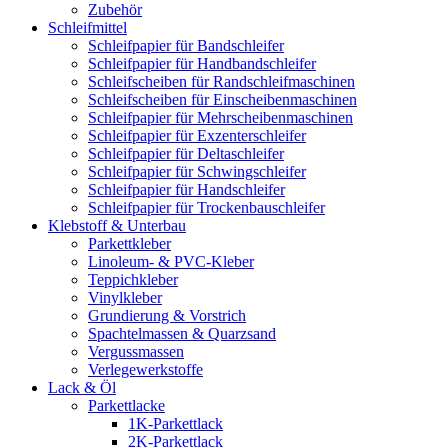
Zubehör
Schleifmittel
Schleifpapier für Bandschleifer
Schleifpapier für Handbandschleifer
Schleifscheiben für Randschleifmaschinen
Schleifscheiben für Einscheibenmaschinen
Schleifpapier für Mehrscheibenmaschinen
Schleifpapier für Exzenterschleifer
Schleifpapier für Deltaschleifer
Schleifpapier für Schwingschleifer
Schleifpapier für Handschleifer
Schleifpapier für Trockenbauschleifer
Klebstoff & Unterbau
Parkettkleber
Linoleum- & PVC-Kleber
Teppichkleber
Vinylkleber
Grundierung & Vorstrich
Spachtelmassen & Quarzsand
Vergussmassen
Verlegewerkstoffe
Lack & Öl
Parkettlacke
1K-Parkettlack
2K-Parkettlack