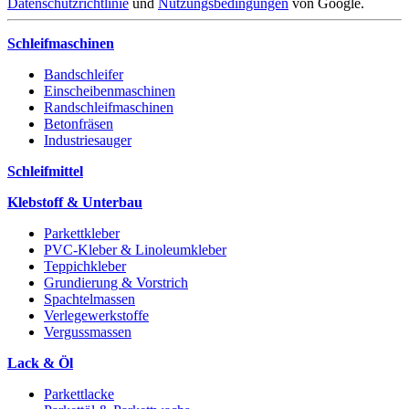
Datenschutzrichtlinie
und
Nutzungsbedingungen
von Google.
Schleifmaschinen
Bandschleifer
Einscheibenmaschinen
Randschleifmaschinen
Betonfräsen
Industriesauger
Schleifmittel
Klebstoff & Unterbau
Parkettkleber
PVC-Kleber & Linoleumkleber
Teppichkleber
Grundierung & Vorstrich
Spachtelmassen
Verlegewerkstoffe
Vergussmassen
Lack & Öl
Parkettlacke