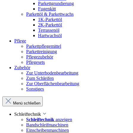
Parkettgrundierung
Fugenkitt
Parkettöl & Parkettwachs
1K-Parkettöl
2K-Parkettöl
Terrassenöl
Hartwachsöl
Pflege
Parkettpflegemittel
Parkettreinigung
Pflegezubehör
Pflegesets
Zubehör
Zur Unterbodenbearbeitung
Zum Schleifen
Zur Oberflächenbearbeitung
Sonstiges
Menü schließen
Schleiftechnik
Schleiftechnik
anzeigen
Bandschleifmaschinen
Einscheibenmaschinen