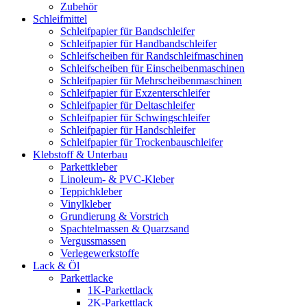
Zubehör
Schleifmittel
Schleifpapier für Bandschleifer
Schleifpapier für Handbandschleifer
Schleifscheiben für Randschleifmaschinen
Schleifscheiben für Einscheibenmaschinen
Schleifpapier für Mehrscheibenmaschinen
Schleifpapier für Exzenterschleifer
Schleifpapier für Deltaschleifer
Schleifpapier für Schwingschleifer
Schleifpapier für Handschleifer
Schleifpapier für Trockenbauschleifer
Klebstoff & Unterbau
Parkettkleber
Linoleum- & PVC-Kleber
Teppichkleber
Vinylkleber
Grundierung & Vorstrich
Spachtelmassen & Quarzsand
Vergussmassen
Verlegewerkstoffe
Lack & Öl
Parkettlacke
1K-Parkettlack
2K-Parkettlack