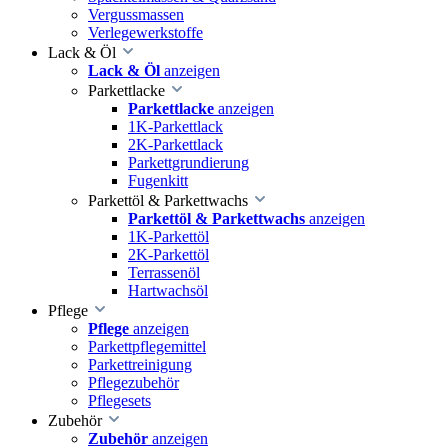
Vergussmassen
Verlegewerkstoffe
Lack & Öl
Lack & Öl
anzeigen
Parkettlacke
Parkettlacke
anzeigen
1K-Parkettlack
2K-Parkettlack
Parkettgrundierung
Fugenkitt
Parkettöl & Parkettwachs
Parkettöl & Parkettwachs
anzeigen
1K-Parkettöl
2K-Parkettöl
Terrassenöl
Hartwachsöl
Pflege
Pflege
anzeigen
Parkettpflegemittel
Parkettreinigung
Pflegezubehör
Pflegesets
Zubehör
Zubehör
anzeigen