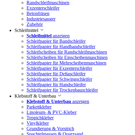
Randschleifmaschinen
Exzenterschleifer
Betonfräsen
Industriesauger
Zubehör
Schleifmittel
Schleifmittel
anzeigen
Schleifpapier für Bandschleifer
Schleifpapier für Handbandschleifer
Schleifscheiben für Randschleifmaschinen
Schleifscheiben für Einscheibenmaschinen
Schleifpapier für Mehrscheibenmaschinen
Schleifpapier für Exzenterschleifer
Schleifpapier für Deltaschleifer
Schleifpapier für Schwingschleifer
Schleifpapier für Handschleifer
Schleifpapier für Trockenbauschleifer
Klebstoff & Unterbau
Klebstoff & Unterbau
anzeigen
Parkettkleber
Linoleum- & PVC-Kleber
Teppichkleber
Vinylkleber
Grundierung & Vorstrich
Spachtelmassen & Quarzsand