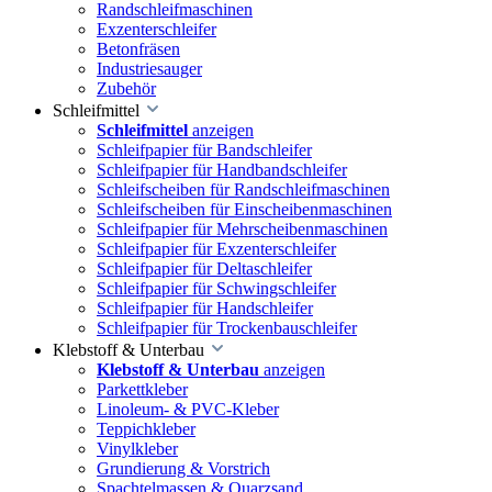
Randschleifmaschinen
Exzenterschleifer
Betonfräsen
Industriesauger
Zubehör
Schleifmittel
Schleifmittel
anzeigen
Schleifpapier für Bandschleifer
Schleifpapier für Handbandschleifer
Schleifscheiben für Randschleifmaschinen
Schleifscheiben für Einscheibenmaschinen
Schleifpapier für Mehrscheibenmaschinen
Schleifpapier für Exzenterschleifer
Schleifpapier für Deltaschleifer
Schleifpapier für Schwingschleifer
Schleifpapier für Handschleifer
Schleifpapier für Trockenbauschleifer
Klebstoff & Unterbau
Klebstoff & Unterbau
anzeigen
Parkettkleber
Linoleum- & PVC-Kleber
Teppichkleber
Vinylkleber
Grundierung & Vorstrich
Spachtelmassen & Quarzsand