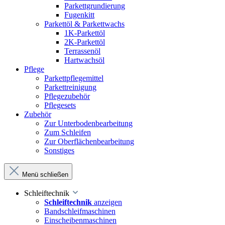
Parkettgrundierung
Fugenkitt
Parkettöl & Parkettwachs
1K-Parkettöl
2K-Parkettöl
Terrassenöl
Hartwachsöl
Pflege
Parkettpflegemittel
Parkettreinigung
Pflegezubehör
Pflegesets
Zubehör
Zur Unterbodenbearbeitung
Zum Schleifen
Zur Oberflächenbearbeitung
Sonstiges
Menü schließen
Schleiftechnik
Schleiftechnik
anzeigen
Bandschleifmaschinen
Einscheibenmaschinen