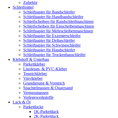
Zubehör
Schleifmittel
Schleifpapier für Bandschleifer
Schleifpapier für Handbandschleifer
Schleifscheiben für Randschleifmaschinen
Schleifscheiben für Einscheibenmaschinen
Schleifpapier für Mehrscheibenmaschinen
Schleifpapier für Exzenterschleifer
Schleifpapier für Deltaschleifer
Schleifpapier für Schwingschleifer
Schleifpapier für Handschleifer
Schleifpapier für Trockenbauschleifer
Klebstoff & Unterbau
Parkettkleber
Linoleum- & PVC-Kleber
Teppichkleber
Vinylkleber
Grundierung & Vorstrich
Spachtelmassen & Quarzsand
Vergussmassen
Verlegewerkstoffe
Lack & Öl
Parkettlacke
1K-Parkettlack
2K-Parkettlack