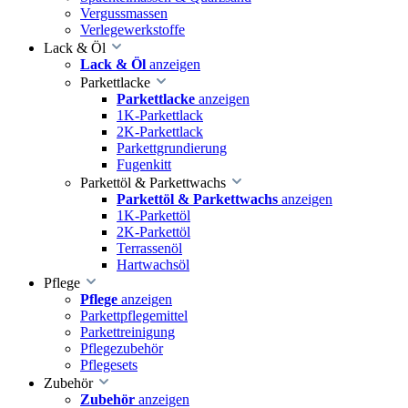
Vergussmassen
Verlegewerkstoffe
Lack & Öl
Lack & Öl
anzeigen
Parkettlacke
Parkettlacke
anzeigen
1K-Parkettlack
2K-Parkettlack
Parkettgrundierung
Fugenkitt
Parkettöl & Parkettwachs
Parkettöl & Parkettwachs
anzeigen
1K-Parkettöl
2K-Parkettöl
Terrassenöl
Hartwachsöl
Pflege
Pflege
anzeigen
Parkettpflegemittel
Parkettreinigung
Pflegezubehör
Pflegesets
Zubehör
Zubehör
anzeigen