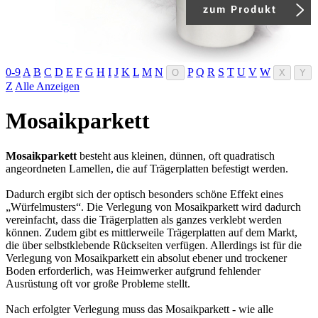
0-9
A
B
C
D
E
F
G
H
I
J
K
L
M
N
P
Q
R
S
T
U
V
W
O
X
Y
Z
Alle Anzeigen
Mosaikparkett
Mosaikparkett
besteht aus kleinen, dünnen, oft quadratisch
angeordneten Lamellen, die auf Trägerplatten befestigt werden.
Dadurch ergibt sich der optisch besonders schöne Effekt eines
„Würfelmusters“. Die Verlegung von Mosaikparkett wird dadurch
vereinfacht, dass die Trägerplatten als ganzes verklebt werden
können. Zudem gibt es mittlerweile Trägerplatten auf dem Markt,
die über selbstklebende Rückseiten verfügen. Allerdings ist für die
Verlegung von Mosaikparkett ein absolut ebener und trockener
Boden erforderlich, was Heimwerker aufgrund fehlender
Ausrüstung oft vor große Probleme stellt.
Nach erfolgter Verlegung muss das Mosaikparkett - wie alle