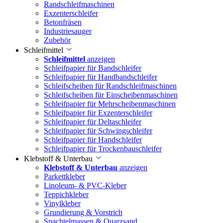
Randschleifmaschinen
Exzenterschleifer
Betonfräsen
Industriesauger
Zubehör
Schleifmittel
Schleifmittel
anzeigen
Schleifpapier für Bandschleifer
Schleifpapier für Handbandschleifer
Schleifscheiben für Randschleifmaschinen
Schleifscheiben für Einscheibenmaschinen
Schleifpapier für Mehrscheibenmaschinen
Schleifpapier für Exzenterschleifer
Schleifpapier für Deltaschleifer
Schleifpapier für Schwingschleifer
Schleifpapier für Handschleifer
Schleifpapier für Trockenbauschleifer
Klebstoff & Unterbau
Klebstoff & Unterbau
anzeigen
Parkettkleber
Linoleum- & PVC-Kleber
Teppichkleber
Vinylkleber
Grundierung & Vorstrich
Spachtelmassen & Quarzsand