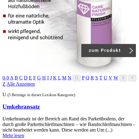
0-9
A
B
C
D
E
F
G
H
I
J
K
L
M
N
P
Q
R
S
T
U
V
W
O
X
Y
Z
Alle Anzeigen
U
(5 Beiträge in dieser Lexikon Kategorie)
Umkehransatz
Umkehransatz ist der Bereich am Rand des Parkettbodens, der
durch große Parkettschleifmaschinen – wie Bandschleifmaschinen -
nicht bearbeitet werden kann. Diese werden am Um (...)
Mehr lesen