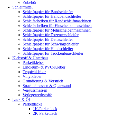
Zubehör
Schleifmittel
Schleifpapier für Bandschleifer
Schleifpapier für Handbandschleifer
Schleifscheiben für Randschleifmaschinen
Schleifscheiben für Einscheibenmaschinen
Schleifpapier für Mehrscheibenmaschinen
Schleifpapier für Exzenterschleifer
Schleifpapier für Deltaschleifer
Schleifpapier für Schwingschleifer
Schleifpapier für Handschleifer
Schleifpapier für Trockenbauschleifer
Klebstoff & Unterbau
Parkettkleber
Linoleum- & PVC-Kleber
Teppichkleber
Vinylkleber
Grundierung & Vorstrich
Spachtelmassen & Quarzsand
Vergussmassen
Verlegewerkstoffe
Lack & Öl
Parkettlacke
1K-Parkettlack
2K-Parkettlack