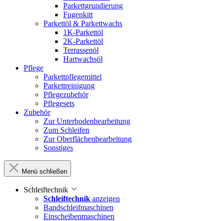
Parkettgrundierung
Fugenkitt
Parkettöl & Parkettwachs
1K-Parkettöl
2K-Parkettöl
Terrassenöl
Hartwachsöl
Pflege
Parkettpflegemittel
Parkettreinigung
Pflegezubehör
Pflegesets
Zubehör
Zur Unterbodenbearbeitung
Zum Schleifen
Zur Oberflächenbearbeitung
Sonstiges
Menü schließen
Schleiftechnik
Schleiftechnik
anzeigen
Bandschleifmaschinen
Einscheibenmaschinen