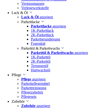
Vergussmassen
Verlegewerkstoffe
Lack & Öl
Lack & Öl
anzeigen
Parkettlacke
Parkettlacke
anzeigen
1K-Parkettlack
2K-Parkettlack
Parkettgrundierung
Fugenkitt
Parkettöl & Parkettwachs
Parkettöl & Parkettwachs
anzeigen
1K-Parkettöl
2K-Parkettöl
Terrassenöl
Hartwachsöl
Pflege
Pflege
anzeigen
Parkettpflegemittel
Parkettreinigung
Pflegezubehör
Pflegesets
Zubehör
Zubehör
anzeigen