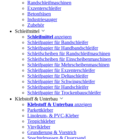
Randschleifmaschinen
Exzenterschleifer
Betonfräsen
Industriesauger
Zubehör
Schleifmittel
Schleifmittel
anzeigen
Schleifpapier für Bandschleifer
Schleifpapier für Handbandschleifer
Schleifscheiben für Randschleifmaschinen
Schleifscheiben für Einscheibenmaschinen
Schleifpapier für Mehrscheibenmaschinen
Schleifpapier für Exzenterschleifer
Schleifpapier für Deltaschleifer
Schleifpapier für Schwingschleifer
Schleifpapier für Handschleifer
Schleifpapier für Trockenbauschleifer
Klebstoff & Unterbau
Klebstoff & Unterbau
anzeigen
Parkettkleber
Linoleum- & PVC-Kleber
Teppichkleber
Vinylkleber
Grundierung & Vorstrich
Spachtelmassen & Quarzsand