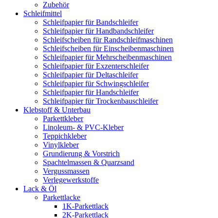
Zubehör
Schleifmittel
Schleifpapier für Bandschleifer
Schleifpapier für Handbandschleifer
Schleifscheiben für Randschleifmaschinen
Schleifscheiben für Einscheibenmaschinen
Schleifpapier für Mehrscheibenmaschinen
Schleifpapier für Exzenterschleifer
Schleifpapier für Deltaschleifer
Schleifpapier für Schwingschleifer
Schleifpapier für Handschleifer
Schleifpapier für Trockenbauschleifer
Klebstoff & Unterbau
Parkettkleber
Linoleum- & PVC-Kleber
Teppichkleber
Vinylkleber
Grundierung & Vorstrich
Spachtelmassen & Quarzsand
Vergussmassen
Verlegewerkstoffe
Lack & Öl
Parkettlacke
1K-Parkettlack
2K-Parkettlack