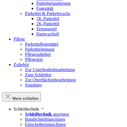
Parkettgrundierung
Fugenkitt
Parkettöl & Parkettwachs
1K-Parkettöl
2K-Parkettöl
Terrassenöl
Hartwachsöl
Pflege
Parkettpflegemittel
Parkettreinigung
Pflegezubehör
Pflegesets
Zubehör
Zur Unterbodenbearbeitung
Zum Schleifen
Zur Oberflächenbearbeitung
Sonstiges
Menü schließen
Schleiftechnik
Schleiftechnik
anzeigen
Bandschleifmaschinen
Einscheibenmaschinen