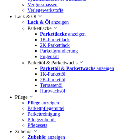
Vergussmassen
Verlegewerkstoffe
Lack & Öl
Lack & Öl
anzeigen
Parkettlacke
Parkettlacke
anzeigen
1K-Parkettlack
2K-Parkettlack
Parkettgrundierung
Fugenkitt
Parkettöl & Parkettwachs
Parkettöl & Parkettwachs
anzeigen
1K-Parkettöl
2K-Parkettöl
Terrassenöl
Hartwachsöl
Pflege
Pflege
anzeigen
Parkettpflegemittel
Parkettreinigung
Pflegezubehör
Pflegesets
Zubehör
Zubehör
anzeigen