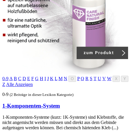
0-9
A
B
C
D
E
F
G
H
I
J
K
L
M
N
P
Q
R
S
T
U
V
W
O
X
Y
Z
Alle Anzeigen
0-9
(2 Beiträge in dieser Lexikon Kategorie)
1-Komponenten-System
1-Komponenten-Systeme (kurz: 1K-Systeme) sind Klebstoffe, die
nicht angemischt werden müssen und direkt aus dem Gebinde
aufgetragen werden können. Bei chemisch härtenden Kleb (...)