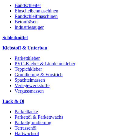
Bandschleifer
Einscheibenmaschinen
Randschleifmaschinen
Betonfräsen
Industriesauger
Schleifmittel
Klebstoff & Unterbau
Parkettkleber
PVC-Kleber & Linoleumkleber
Teppichkleber
Grundierung & Vorstrich
Spachtelmassen
Verlegewerkstoffe
Vergussmassen
Lack & Öl
Parkettlacke
Parkettöl & Parkettwachs
Parkettgrundierung
Terrassenöl
Hartwachsöl