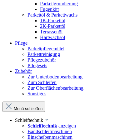
Parkettgrundierung
Fugenkitt
Parkettöl & Parkettwachs
1K-Parkettöl
2K-Parkettöl
Terrassenöl
Hartwachsöl
Pflege
Parkettpflegemittel
Parkettreinigung
Pflegezubehör
Pflegesets
Zubehör
Zur Unterbodenbearbeitung
Zum Schleifen
Zur Oberflächenbearbeitung
Sonstiges
Menü schließen
Schleiftechnik
Schleiftechnik
anzeigen
Bandschleifmaschinen
Einscheibenmaschinen