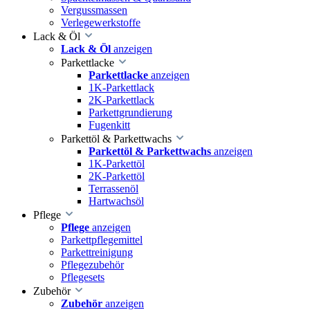
Vergussmassen
Verlegewerkstoffe
Lack & Öl
Lack & Öl
anzeigen
Parkettlacke
Parkettlacke
anzeigen
1K-Parkettlack
2K-Parkettlack
Parkettgrundierung
Fugenkitt
Parkettöl & Parkettwachs
Parkettöl & Parkettwachs
anzeigen
1K-Parkettöl
2K-Parkettöl
Terrassenöl
Hartwachsöl
Pflege
Pflege
anzeigen
Parkettpflegemittel
Parkettreinigung
Pflegezubehör
Pflegesets
Zubehör
Zubehör
anzeigen