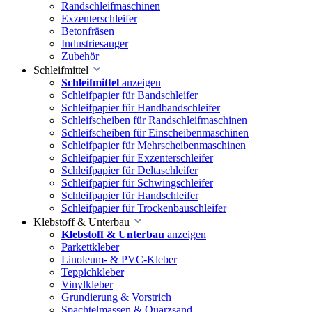
Randschleifmaschinen
Exzenterschleifer
Betonfräsen
Industriesauger
Zubehör
Schleifmittel
Schleifmittel
anzeigen
Schleifpapier für Bandschleifer
Schleifpapier für Handbandschleifer
Schleifscheiben für Randschleifmaschinen
Schleifscheiben für Einscheibenmaschinen
Schleifpapier für Mehrscheibenmaschinen
Schleifpapier für Exzenterschleifer
Schleifpapier für Deltaschleifer
Schleifpapier für Schwingschleifer
Schleifpapier für Handschleifer
Schleifpapier für Trockenbauschleifer
Klebstoff & Unterbau
Klebstoff & Unterbau
anzeigen
Parkettkleber
Linoleum- & PVC-Kleber
Teppichkleber
Vinylkleber
Grundierung & Vorstrich
Spachtelmassen & Quarzsand