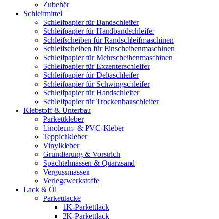
Zubehör
Schleifmittel
Schleifpapier für Bandschleifer
Schleifpapier für Handbandschleifer
Schleifscheiben für Randschleifmaschinen
Schleifscheiben für Einscheibenmaschinen
Schleifpapier für Mehrscheibenmaschinen
Schleifpapier für Exzenterschleifer
Schleifpapier für Deltaschleifer
Schleifpapier für Schwingschleifer
Schleifpapier für Handschleifer
Schleifpapier für Trockenbauschleifer
Klebstoff & Unterbau
Parkettkleber
Linoleum- & PVC-Kleber
Teppichkleber
Vinylkleber
Grundierung & Vorstrich
Spachtelmassen & Quarzsand
Vergussmassen
Verlegewerkstoffe
Lack & Öl
Parkettlacke
1K-Parkettlack
2K-Parkettlack