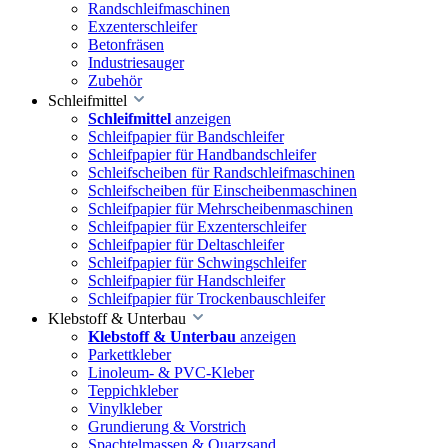
Randschleifmaschinen
Exzenterschleifer
Betonfräsen
Industriesauger
Zubehör
Schleifmittel
Schleifmittel
anzeigen
Schleifpapier für Bandschleifer
Schleifpapier für Handbandschleifer
Schleifscheiben für Randschleifmaschinen
Schleifscheiben für Einscheibenmaschinen
Schleifpapier für Mehrscheibenmaschinen
Schleifpapier für Exzenterschleifer
Schleifpapier für Deltaschleifer
Schleifpapier für Schwingschleifer
Schleifpapier für Handschleifer
Schleifpapier für Trockenbauschleifer
Klebstoff & Unterbau
Klebstoff & Unterbau
anzeigen
Parkettkleber
Linoleum- & PVC-Kleber
Teppichkleber
Vinylkleber
Grundierung & Vorstrich
Spachtelmassen & Quarzsand