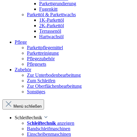
Parkettgrundierung
Fugenkitt
Parkettöl & Parkettwachs
1K-Parkettöl
2K-Parkettöl
Terrassenöl
Hartwachsöl
Pflege
Parkettpflegemittel
Parkettreinigung
Pflegezubehör
Pflegesets
Zubehör
Zur Unterbodenbearbeitung
Zum Schleifen
Zur Oberflächenbearbeitung
Sonstiges
Menü schließen
Schleiftechnik
Schleiftechnik
anzeigen
Bandschleifmaschinen
Einscheibenmaschinen