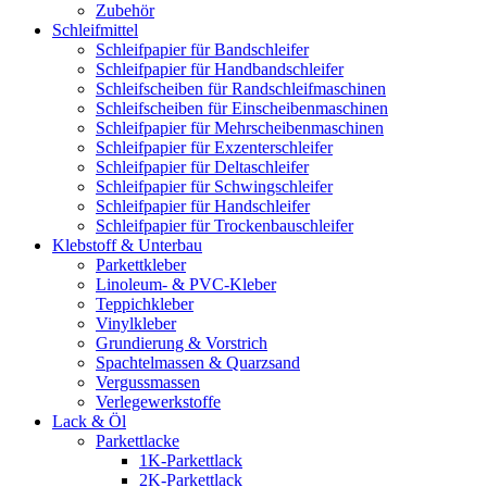
Zubehör
Schleifmittel
Schleifpapier für Bandschleifer
Schleifpapier für Handbandschleifer
Schleifscheiben für Randschleifmaschinen
Schleifscheiben für Einscheibenmaschinen
Schleifpapier für Mehrscheibenmaschinen
Schleifpapier für Exzenterschleifer
Schleifpapier für Deltaschleifer
Schleifpapier für Schwingschleifer
Schleifpapier für Handschleifer
Schleifpapier für Trockenbauschleifer
Klebstoff & Unterbau
Parkettkleber
Linoleum- & PVC-Kleber
Teppichkleber
Vinylkleber
Grundierung & Vorstrich
Spachtelmassen & Quarzsand
Vergussmassen
Verlegewerkstoffe
Lack & Öl
Parkettlacke
1K-Parkettlack
2K-Parkettlack