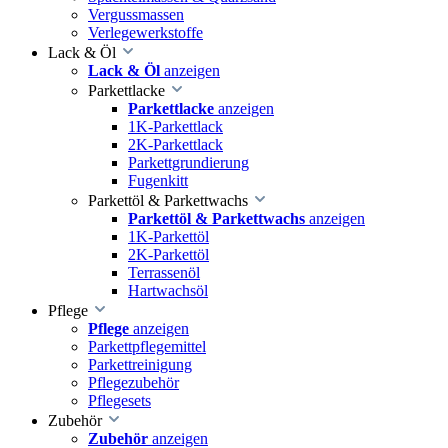
Vergussmassen
Verlegewerkstoffe
Lack & Öl
Lack & Öl
anzeigen
Parkettlacke
Parkettlacke
anzeigen
1K-Parkettlack
2K-Parkettlack
Parkettgrundierung
Fugenkitt
Parkettöl & Parkettwachs
Parkettöl & Parkettwachs
anzeigen
1K-Parkettöl
2K-Parkettöl
Terrassenöl
Hartwachsöl
Pflege
Pflege
anzeigen
Parkettpflegemittel
Parkettreinigung
Pflegezubehör
Pflegesets
Zubehör
Zubehör
anzeigen