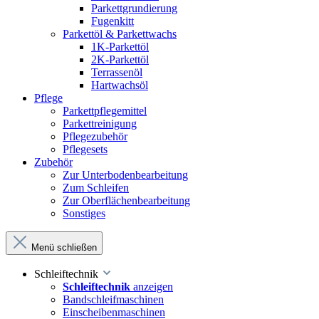
Parkettgrundierung
Fugenkitt
Parkettöl & Parkettwachs
1K-Parkettöl
2K-Parkettöl
Terrassenöl
Hartwachsöl
Pflege
Parkettpflegemittel
Parkettreinigung
Pflegezubehör
Pflegesets
Zubehör
Zur Unterbodenbearbeitung
Zum Schleifen
Zur Oberflächenbearbeitung
Sonstiges
Menü schließen
Schleiftechnik
Schleiftechnik
anzeigen
Bandschleifmaschinen
Einscheibenmaschinen