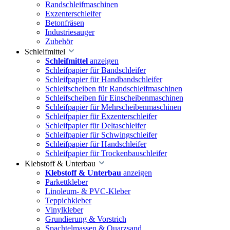
Randschleifmaschinen
Exzenterschleifer
Betonfräsen
Industriesauger
Zubehör
Schleifmittel
Schleifmittel
anzeigen
Schleifpapier für Bandschleifer
Schleifpapier für Handbandschleifer
Schleifscheiben für Randschleifmaschinen
Schleifscheiben für Einscheibenmaschinen
Schleifpapier für Mehrscheibenmaschinen
Schleifpapier für Exzenterschleifer
Schleifpapier für Deltaschleifer
Schleifpapier für Schwingschleifer
Schleifpapier für Handschleifer
Schleifpapier für Trockenbauschleifer
Klebstoff & Unterbau
Klebstoff & Unterbau
anzeigen
Parkettkleber
Linoleum- & PVC-Kleber
Teppichkleber
Vinylkleber
Grundierung & Vorstrich
Spachtelmassen & Quarzsand