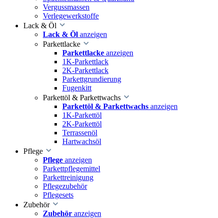
Vergussmassen
Verlegewerkstoffe
Lack & Öl
Lack & Öl
anzeigen
Parkettlacke
Parkettlacke
anzeigen
1K-Parkettlack
2K-Parkettlack
Parkettgrundierung
Fugenkitt
Parkettöl & Parkettwachs
Parkettöl & Parkettwachs
anzeigen
1K-Parkettöl
2K-Parkettöl
Terrassenöl
Hartwachsöl
Pflege
Pflege
anzeigen
Parkettpflegemittel
Parkettreinigung
Pflegezubehör
Pflegesets
Zubehör
Zubehör
anzeigen