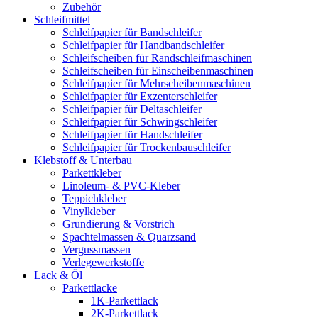
Zubehör
Schleifmittel
Schleifpapier für Bandschleifer
Schleifpapier für Handbandschleifer
Schleifscheiben für Randschleifmaschinen
Schleifscheiben für Einscheibenmaschinen
Schleifpapier für Mehrscheibenmaschinen
Schleifpapier für Exzenterschleifer
Schleifpapier für Deltaschleifer
Schleifpapier für Schwingschleifer
Schleifpapier für Handschleifer
Schleifpapier für Trockenbauschleifer
Klebstoff & Unterbau
Parkettkleber
Linoleum- & PVC-Kleber
Teppichkleber
Vinylkleber
Grundierung & Vorstrich
Spachtelmassen & Quarzsand
Vergussmassen
Verlegewerkstoffe
Lack & Öl
Parkettlacke
1K-Parkettlack
2K-Parkettlack