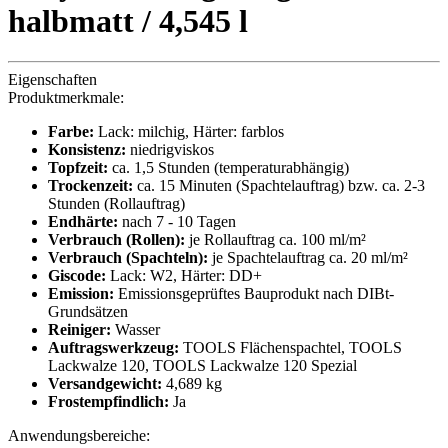
halbmatt / 4,545 l
Eigenschaften
Produktmerkmale:
Farbe:
Lack: milchig, Härter: farblos
Konsistenz:
niedrigviskos
Topfzeit:
ca. 1,5 Stunden (temperaturabhängig)
Trockenzeit:
ca. 15 Minuten (Spachtelauftrag) bzw. ca. 2-3
Stunden (Rollauftrag)
Endhärte:
nach 7 - 10 Tagen
Verbrauch (Rollen):
je Rollauftrag ca. 100 ml/m²
Verbrauch (Spachteln):
je Spachtelauftrag ca. 20 ml/m²
Giscode:
Lack: W2, Härter: DD+
Emission:
Emissionsgeprüftes Bauprodukt nach DIBt-
Grundsätzen
Reiniger:
Wasser
Auftragswerkzeug:
TOOLS Flächenspachtel, TOOLS
Lackwalze 120, TOOLS Lackwalze 120 Spezial
Versandgewicht:
4,689 kg
Frostempfindlich:
Ja
Anwendungsbereiche: