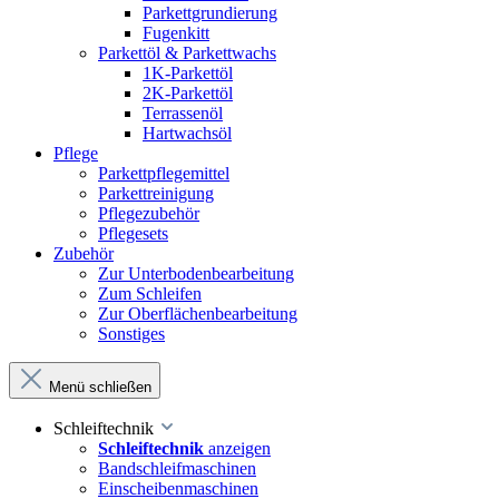
Parkettgrundierung
Fugenkitt
Parkettöl & Parkettwachs
1K-Parkettöl
2K-Parkettöl
Terrassenöl
Hartwachsöl
Pflege
Parkettpflegemittel
Parkettreinigung
Pflegezubehör
Pflegesets
Zubehör
Zur Unterbodenbearbeitung
Zum Schleifen
Zur Oberflächenbearbeitung
Sonstiges
Menü schließen
Schleiftechnik
Schleiftechnik
anzeigen
Bandschleifmaschinen
Einscheibenmaschinen