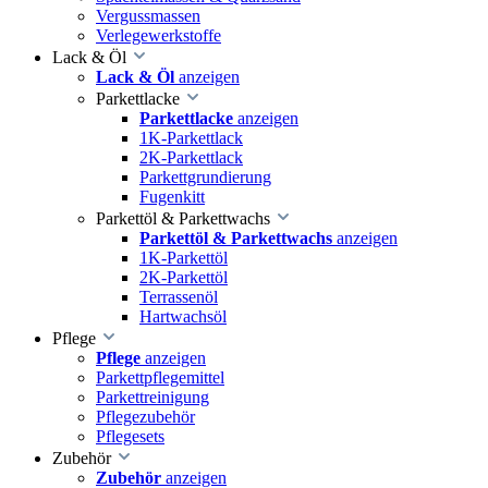
Vergussmassen
Verlegewerkstoffe
Lack & Öl
Lack & Öl
anzeigen
Parkettlacke
Parkettlacke
anzeigen
1K-Parkettlack
2K-Parkettlack
Parkettgrundierung
Fugenkitt
Parkettöl & Parkettwachs
Parkettöl & Parkettwachs
anzeigen
1K-Parkettöl
2K-Parkettöl
Terrassenöl
Hartwachsöl
Pflege
Pflege
anzeigen
Parkettpflegemittel
Parkettreinigung
Pflegezubehör
Pflegesets
Zubehör
Zubehör
anzeigen