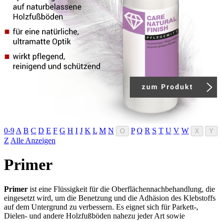
0-9
A
B
C
D
E
F
G
H
I
J
K
L
M
N
P
Q
R
S
T
U
V
W
O
X
Y
Z
Alle Anzeigen
Primer
Primer
ist eine Flüssigkeit für die Oberflächennachbehandlung, die
eingesetzt wird, um die Benetzung und die Adhäsion des Klebstoffs
auf dem Untergrund zu verbessern. Es eignet sich für Parkett-,
Dielen- und andere Holzfußböden nahezu jeder Art sowie