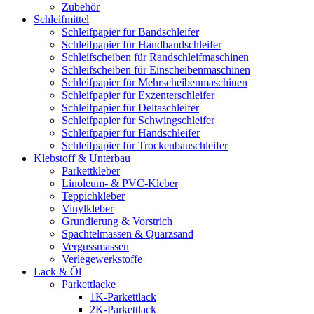
Zubehör
Schleifmittel
Schleifpapier für Bandschleifer
Schleifpapier für Handbandschleifer
Schleifscheiben für Randschleifmaschinen
Schleifscheiben für Einscheibenmaschinen
Schleifpapier für Mehrscheibenmaschinen
Schleifpapier für Exzenterschleifer
Schleifpapier für Deltaschleifer
Schleifpapier für Schwingschleifer
Schleifpapier für Handschleifer
Schleifpapier für Trockenbauschleifer
Klebstoff & Unterbau
Parkettkleber
Linoleum- & PVC-Kleber
Teppichkleber
Vinylkleber
Grundierung & Vorstrich
Spachtelmassen & Quarzsand
Vergussmassen
Verlegewerkstoffe
Lack & Öl
Parkettlacke
1K-Parkettlack
2K-Parkettlack