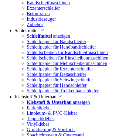
Randschleifmaschinen
Exzenterschleifer
Betonfräsen
Industriesauger
Zubehör
Schleifmittel
Schleifmittel
anzeigen
Schleifpapier für Bandschleifer
Schleifpapier für Handbandschleifer
Schleifscheiben für Randschleifmaschinen
Schleifscheiben für Einscheibenmaschinen
Schleifpapier für Mehrscheibenmaschinen
Schleifpapier für Exzenterschleifer
Schleifpapier für Deltaschleifer
Schleifpapier für Schwingschleifer
Schleifpapier für Handschleifer
Schleifpapier für Trockenbauschleifer
Klebstoff & Unterbau
Klebstoff & Unterbau
anzeigen
Parkettkleber
Linoleum- & PVC-Kleber
Teppichkleber
Vinylkleber
Grundierung & Vorstrich
Spachtelmassen & Quarzsand