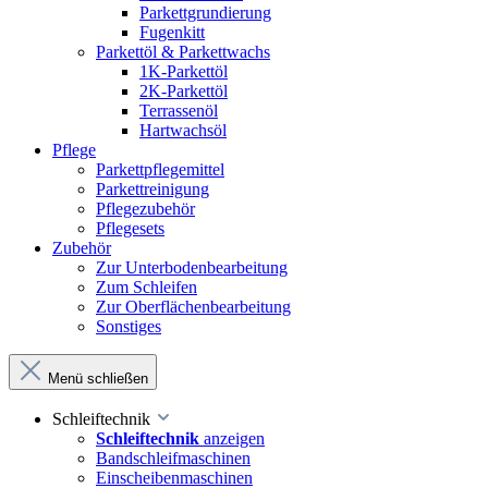
Parkettgrundierung
Fugenkitt
Parkettöl & Parkettwachs
1K-Parkettöl
2K-Parkettöl
Terrassenöl
Hartwachsöl
Pflege
Parkettpflegemittel
Parkettreinigung
Pflegezubehör
Pflegesets
Zubehör
Zur Unterbodenbearbeitung
Zum Schleifen
Zur Oberflächenbearbeitung
Sonstiges
Menü schließen
Schleiftechnik
Schleiftechnik
anzeigen
Bandschleifmaschinen
Einscheibenmaschinen