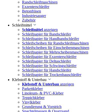
Randschleifmaschinen
Exzenterschleifer
Betonfräsen
Industriesauger
Zubehör
Schleifmittel
Schleifmittel
anzeigen
Schleifpapier für Bandschleifer
Schleifpapier für Handbandschleifer
Schleifscheiben für Randschleifmaschinen
Schleifscheiben für Einscheibenmaschinen
Schleifpapier für Mehrscheibenmaschinen
Schleifpapier für Exzenterschleifer
Schleifpapier für Deltaschleifer
Schleifpapier für Schwingschleifer
Schleifpapier für Handschleifer
Schleifpapier für Trockenbauschleifer
Klebstoff & Unterbau
Klebstoff & Unterbau
anzeigen
Parkettkleber
Linoleum- & PVC-Kleber
Teppichkleber
Vinylkleber
Grundierung & Vorstrich
Spachtelmassen & Quarzsand