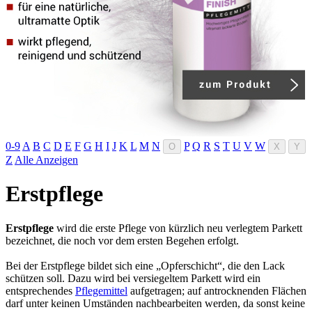
0-9
A
B
C
D
E
F
G
H
I
J
K
L
M
N
P
Q
R
S
T
U
V
W
O
X
Y
Z
Alle Anzeigen
Erstpflege
Erstpflege
wird die erste Pflege von kürzlich neu verlegtem Parkett
bezeichnet, die noch vor dem ersten Begehen erfolgt.
Bei der Erstpflege bildet sich eine „Opferschicht“, die den Lack
schützen soll. Dazu wird bei versiegeltem Parkett wird ein
entsprechendes
Pflegemittel
aufgetragen; auf antrocknenden Flächen
darf unter keinen Umständen nachbearbeiten werden, da sonst keine