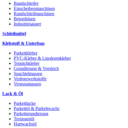
Bandschleifer
Einscheibenmaschinen
Randschleifmaschinen
Betonfräsen
Industriesauger
Schleifmittel
Klebstoff & Unterbau
Parkettkleber
PVC-Kleber & Linoleumkleber
Teppichkleber
Grundierung & Vorstrich
Spachtelmassen
Verlegewerkstoffe
Vergussmassen
Lack & Öl
Parkettlacke
Parkettöl & Parkettwachs
Parkettgrundierung
Terrassenöl
Hartwachsöl