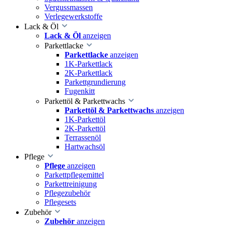
Vergussmassen
Verlegewerkstoffe
Lack & Öl
Lack & Öl
anzeigen
Parkettlacke
Parkettlacke
anzeigen
1K-Parkettlack
2K-Parkettlack
Parkettgrundierung
Fugenkitt
Parkettöl & Parkettwachs
Parkettöl & Parkettwachs
anzeigen
1K-Parkettöl
2K-Parkettöl
Terrassenöl
Hartwachsöl
Pflege
Pflege
anzeigen
Parkettpflegemittel
Parkettreinigung
Pflegezubehör
Pflegesets
Zubehör
Zubehör
anzeigen