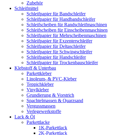
Zubehör
Schleifmittel
Schleifpapier für Bandschleifer
Schleifpapier für Handbandschleifer
Schleifscheiben für Randschleifmaschinen
Schleifscheiben für Einscheibenmaschinen
Schleifpapier für Mehrscheibenmaschinen
Schleifpapier für Exzenterschleifer
Schleifpapier für Deltaschleifer
Schleifpapier für Schwingschleifer
Schleifpapier für Handschleifer
Schleifpapier für Trockenbauschleifer
Klebstoff & Unterbau
Parkettkleber
Linoleum- & PVC-Kleber
Teppichkleber
Vinylkleber
Grundierung & Vorstrich
Spachtelmassen & Quarzsand
Vergussmassen
Verlegewerkstoffe
Lack & Öl
Parkettlacke
1K-Parkettlack
2K-Parkettlack