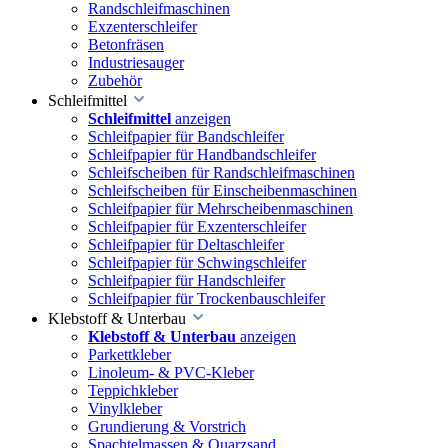
Randschleifmaschinen
Exzenterschleifer
Betonfräsen
Industriesauger
Zubehör
Schleifmittel
Schleifmittel
anzeigen
Schleifpapier für Bandschleifer
Schleifpapier für Handbandschleifer
Schleifscheiben für Randschleifmaschinen
Schleifscheiben für Einscheibenmaschinen
Schleifpapier für Mehrscheibenmaschinen
Schleifpapier für Exzenterschleifer
Schleifpapier für Deltaschleifer
Schleifpapier für Schwingschleifer
Schleifpapier für Handschleifer
Schleifpapier für Trockenbauschleifer
Klebstoff & Unterbau
Klebstoff & Unterbau
anzeigen
Parkettkleber
Linoleum- & PVC-Kleber
Teppichkleber
Vinylkleber
Grundierung & Vorstrich
Spachtelmassen & Quarzsand