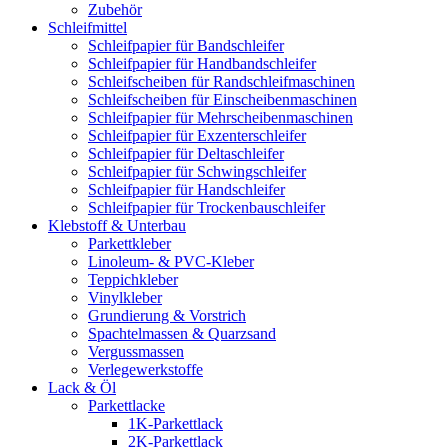
Zubehör
Schleifmittel
Schleifpapier für Bandschleifer
Schleifpapier für Handbandschleifer
Schleifscheiben für Randschleifmaschinen
Schleifscheiben für Einscheibenmaschinen
Schleifpapier für Mehrscheibenmaschinen
Schleifpapier für Exzenterschleifer
Schleifpapier für Deltaschleifer
Schleifpapier für Schwingschleifer
Schleifpapier für Handschleifer
Schleifpapier für Trockenbauschleifer
Klebstoff & Unterbau
Parkettkleber
Linoleum- & PVC-Kleber
Teppichkleber
Vinylkleber
Grundierung & Vorstrich
Spachtelmassen & Quarzsand
Vergussmassen
Verlegewerkstoffe
Lack & Öl
Parkettlacke
1K-Parkettlack
2K-Parkettlack