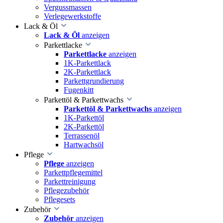
Vergussmassen
Verlegewerkstoffe
Lack & Öl
Lack & Öl
anzeigen
Parkettlacke
Parkettlacke
anzeigen
1K-Parkettlack
2K-Parkettlack
Parkettgrundierung
Fugenkitt
Parkettöl & Parkettwachs
Parkettöl & Parkettwachs
anzeigen
1K-Parkettöl
2K-Parkettöl
Terrassenöl
Hartwachsöl
Pflege
Pflege
anzeigen
Parkettpflegemittel
Parkettreinigung
Pflegezubehör
Pflegesets
Zubehör
Zubehör
anzeigen