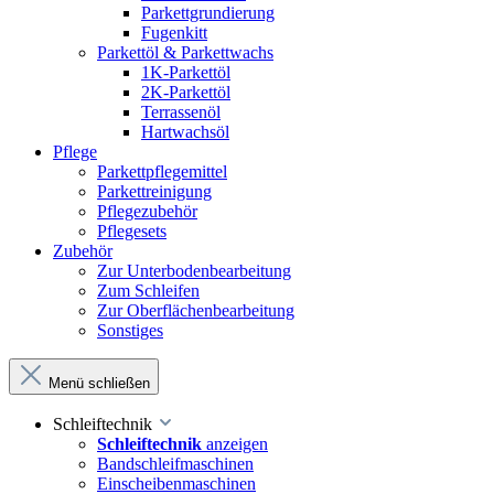
Parkettgrundierung
Fugenkitt
Parkettöl & Parkettwachs
1K-Parkettöl
2K-Parkettöl
Terrassenöl
Hartwachsöl
Pflege
Parkettpflegemittel
Parkettreinigung
Pflegezubehör
Pflegesets
Zubehör
Zur Unterbodenbearbeitung
Zum Schleifen
Zur Oberflächenbearbeitung
Sonstiges
Menü schließen
Schleiftechnik
Schleiftechnik
anzeigen
Bandschleifmaschinen
Einscheibenmaschinen