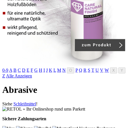
0-9
A
B
C
D
E
F
G
H
I
J
K
L
M
N
P
Q
R
S
T
U
V
W
O
X
Y
Z
Alle Anzeigen
Abrasive
Siehe
Schleifmittel
!
Sichere Zahlungsarten