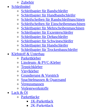
Zubehör
Schleifmittel
Schleifpapier für Bandschleifer
Schleifpapier für Handbandschleifer
Schleifscheiben für Randschleifmaschinen
Schleifscheiben für Einscheibenmaschinen
Schleifpapier für Mehrscheibenmaschinen
Schleifpapier für Exzenterschleifer
Schleifpapier für Deltaschleifer
Schleifpapier für Schwingschleifer
Schleifpapier für Handschleifer
Schleifpapier für Trockenbauschleifer
Klebstoff & Unterbau
Parkettkleber
Linoleum- & PVC-Kleber
Teppichkleber
Vinylkleber
Grundierung & Vorstrich
Spachtelmassen & Quarzsand
Vergussmassen
Verlegewerkstoffe
Lack & Öl
Parkettlacke
1K-Parkettlack
2K-Parkettlack