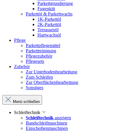
Parkettgrundierung
Fugenkitt
Parkettöl & Parkettwachs
1K-Parkettöl
2K-Parkettöl
Terrassenöl
Hartwachsöl
Pflege
Parkettpflegemittel
Parkettreinigung
Pflegezubehör
Pflegesets
Zubehör
Zur Unterbodenbearbeitung
Zum Schleifen
Zur Oberflächenbearbeitung
Sonstiges
Menü schließen
Schleiftechnik
Schleiftechnik
anzeigen
Bandschleifmaschinen
Einscheibenmaschinen