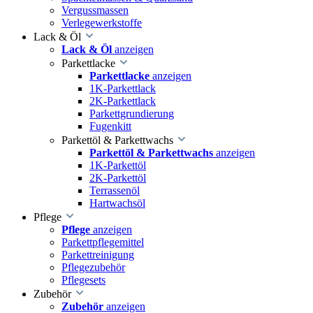
Vergussmassen
Verlegewerkstoffe
Lack & Öl
Lack & Öl
anzeigen
Parkettlacke
Parkettlacke
anzeigen
1K-Parkettlack
2K-Parkettlack
Parkettgrundierung
Fugenkitt
Parkettöl & Parkettwachs
Parkettöl & Parkettwachs
anzeigen
1K-Parkettöl
2K-Parkettöl
Terrassenöl
Hartwachsöl
Pflege
Pflege
anzeigen
Parkettpflegemittel
Parkettreinigung
Pflegezubehör
Pflegesets
Zubehör
Zubehör
anzeigen