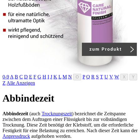
0-9
A
B
C
D
E
F
G
H
I
J
K
L
M
N
P
Q
R
S
T
U
V
W
O
X
Y
Z
Alle Anzeigen
Abbindezeit
Abbindezeit
(auch
Trocknungszeit
) bezeichnet die Zeitspanne
zwischen dem Auftragen einer Flüssigkeit bis zur vollständigen
Trocknung. Diese Zeit benötigt der Klebstoff, um die erforderliche
Festigkeit für eine Belastung zu erreichen. Nach dieser Zeit kann der
Anpressdruck
aufgehoben werden.