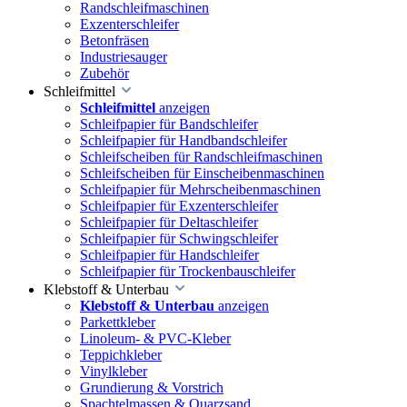
Randschleifmaschinen
Exzenterschleifer
Betonfräsen
Industriesauger
Zubehör
Schleifmittel
Schleifmittel
anzeigen
Schleifpapier für Bandschleifer
Schleifpapier für Handbandschleifer
Schleifscheiben für Randschleifmaschinen
Schleifscheiben für Einscheibenmaschinen
Schleifpapier für Mehrscheibenmaschinen
Schleifpapier für Exzenterschleifer
Schleifpapier für Deltaschleifer
Schleifpapier für Schwingschleifer
Schleifpapier für Handschleifer
Schleifpapier für Trockenbauschleifer
Klebstoff & Unterbau
Klebstoff & Unterbau
anzeigen
Parkettkleber
Linoleum- & PVC-Kleber
Teppichkleber
Vinylkleber
Grundierung & Vorstrich
Spachtelmassen & Quarzsand