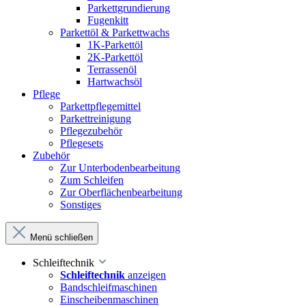
Parkettgrundierung
Fugenkitt
Parkettöl & Parkettwachs
1K-Parkettöl
2K-Parkettöl
Terrassenöl
Hartwachsöl
Pflege
Parkettpflegemittel
Parkettreinigung
Pflegezubehör
Pflegesets
Zubehör
Zur Unterbodenbearbeitung
Zum Schleifen
Zur Oberflächenbearbeitung
Sonstiges
Menü schließen
Schleiftechnik
Schleiftechnik
anzeigen
Bandschleifmaschinen
Einscheibenmaschinen