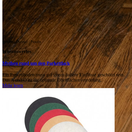
© Alena Darmel / Pexels
Wissenswertes
Mythen rund um den Parkettlack
Ein Parkettboden muss gut gegen äußere Einflüsse geschützt sein.
Das A und O ist die optimale Oberflächenveredelung.
Mehr lesen