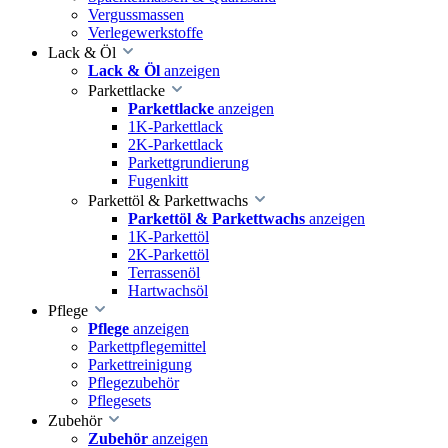
Vergussmassen
Verlegewerkstoffe
Lack & Öl
Lack & Öl
anzeigen
Parkettlacke
Parkettlacke
anzeigen
1K-Parkettlack
2K-Parkettlack
Parkettgrundierung
Fugenkitt
Parkettöl & Parkettwachs
Parkettöl & Parkettwachs
anzeigen
1K-Parkettöl
2K-Parkettöl
Terrassenöl
Hartwachsöl
Pflege
Pflege
anzeigen
Parkettpflegemittel
Parkettreinigung
Pflegezubehör
Pflegesets
Zubehör
Zubehör
anzeigen