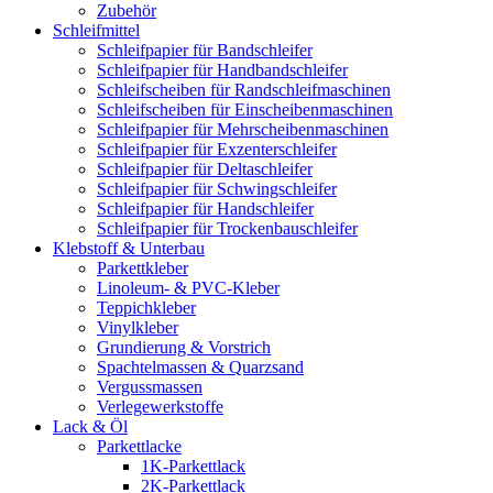
Zubehör
Schleifmittel
Schleifpapier für Bandschleifer
Schleifpapier für Handbandschleifer
Schleifscheiben für Randschleifmaschinen
Schleifscheiben für Einscheibenmaschinen
Schleifpapier für Mehrscheibenmaschinen
Schleifpapier für Exzenterschleifer
Schleifpapier für Deltaschleifer
Schleifpapier für Schwingschleifer
Schleifpapier für Handschleifer
Schleifpapier für Trockenbauschleifer
Klebstoff & Unterbau
Parkettkleber
Linoleum- & PVC-Kleber
Teppichkleber
Vinylkleber
Grundierung & Vorstrich
Spachtelmassen & Quarzsand
Vergussmassen
Verlegewerkstoffe
Lack & Öl
Parkettlacke
1K-Parkettlack
2K-Parkettlack