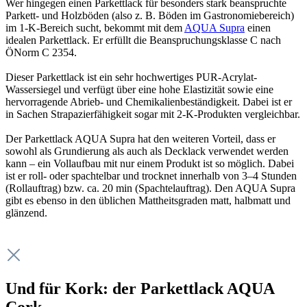
Wer hingegen einen Parkettlack für besonders stark beanspruchte
Parkett- und Holzböden (also z. B. Böden im Gastronomiebereich)
im 1-K-Bereich sucht, bekommt mit dem
AQUA Supra
einen
idealen Parkettlack. Er erfüllt die Beanspruchungsklasse C nach
ÖNorm C 2354.
Dieser Parkettlack ist ein sehr hochwertiges PUR-Acrylat-
Wassersiegel und verfügt über eine hohe Elastizität sowie eine
hervorragende Abrieb- und Chemikalienbeständigkeit. Dabei ist er
in Sachen Strapazierfähigkeit sogar mit 2-K-Produkten vergleichbar.
Der Parkettlack AQUA Supra hat den weiteren Vorteil, dass er
sowohl als Grundierung als auch als Decklack verwendet werden
kann – ein Vollaufbau mit nur einem Produkt ist so möglich. Dabei
ist er roll- oder spachtelbar und trocknet innerhalb von 3–4 Stunden
(Rollauftrag) bzw. ca. 20 min (Spachtelauftrag). Den AQUA Supra
gibt es ebenso in den üblichen Mattheitsgraden matt, halbmatt und
glänzend.
Und für Kork: der Parkettlack AQUA