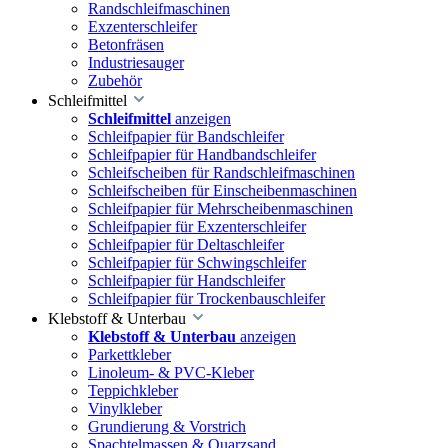
Randschleifmaschinen
Exzenterschleifer
Betonfräsen
Industriesauger
Zubehör
Schleifmittel
Schleifmittel
anzeigen
Schleifpapier für Bandschleifer
Schleifpapier für Handbandschleifer
Schleifscheiben für Randschleifmaschinen
Schleifscheiben für Einscheibenmaschinen
Schleifpapier für Mehrscheibenmaschinen
Schleifpapier für Exzenterschleifer
Schleifpapier für Deltaschleifer
Schleifpapier für Schwingschleifer
Schleifpapier für Handschleifer
Schleifpapier für Trockenbauschleifer
Klebstoff & Unterbau
Klebstoff & Unterbau
anzeigen
Parkettkleber
Linoleum- & PVC-Kleber
Teppichkleber
Vinylkleber
Grundierung & Vorstrich
Spachtelmassen & Quarzsand