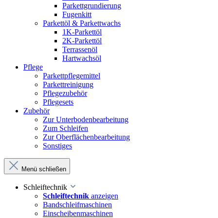
Parkettgrundierung
Fugenkitt
Parkettöl & Parkettwachs
1K-Parkettöl
2K-Parkettöl
Terrassenöl
Hartwachsöl
Pflege
Parkettpflegemittel
Parkettreinigung
Pflegezubehör
Pflegesets
Zubehör
Zur Unterbodenbearbeitung
Zum Schleifen
Zur Oberflächenbearbeitung
Sonstiges
Menü schließen
Schleiftechnik
Schleiftechnik
anzeigen
Bandschleifmaschinen
Einscheibenmaschinen