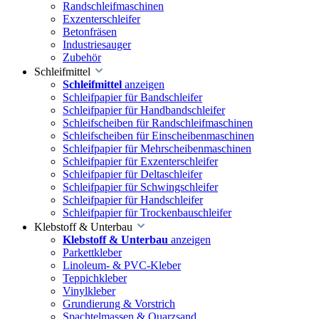
Randschleifmaschinen
Exzenterschleifer
Betonfräsen
Industriesauger
Zubehör
Schleifmittel
Schleifmittel
anzeigen
Schleifpapier für Bandschleifer
Schleifpapier für Handbandschleifer
Schleifscheiben für Randschleifmaschinen
Schleifscheiben für Einscheibenmaschinen
Schleifpapier für Mehrscheibenmaschinen
Schleifpapier für Exzenterschleifer
Schleifpapier für Deltaschleifer
Schleifpapier für Schwingschleifer
Schleifpapier für Handschleifer
Schleifpapier für Trockenbauschleifer
Klebstoff & Unterbau
Klebstoff & Unterbau
anzeigen
Parkettkleber
Linoleum- & PVC-Kleber
Teppichkleber
Vinylkleber
Grundierung & Vorstrich
Spachtelmassen & Quarzsand