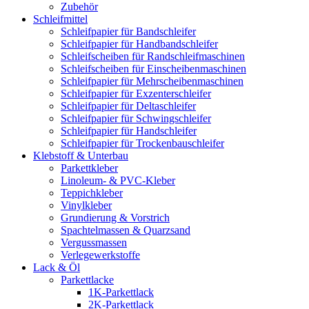
Zubehör
Schleifmittel
Schleifpapier für Bandschleifer
Schleifpapier für Handbandschleifer
Schleifscheiben für Randschleifmaschinen
Schleifscheiben für Einscheibenmaschinen
Schleifpapier für Mehrscheibenmaschinen
Schleifpapier für Exzenterschleifer
Schleifpapier für Deltaschleifer
Schleifpapier für Schwingschleifer
Schleifpapier für Handschleifer
Schleifpapier für Trockenbauschleifer
Klebstoff & Unterbau
Parkettkleber
Linoleum- & PVC-Kleber
Teppichkleber
Vinylkleber
Grundierung & Vorstrich
Spachtelmassen & Quarzsand
Vergussmassen
Verlegewerkstoffe
Lack & Öl
Parkettlacke
1K-Parkettlack
2K-Parkettlack