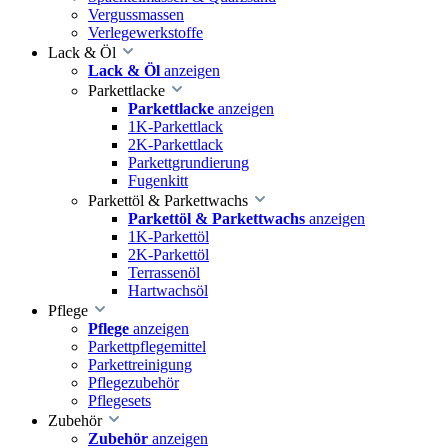
Vergussmassen
Verlegewerkstoffe
Lack & Öl
Lack & Öl
anzeigen
Parkettlacke
Parkettlacke
anzeigen
1K-Parkettlack
2K-Parkettlack
Parkettgrundierung
Fugenkitt
Parkettöl & Parkettwachs
Parkettöl & Parkettwachs
anzeigen
1K-Parkettöl
2K-Parkettöl
Terrassenöl
Hartwachsöl
Pflege
Pflege
anzeigen
Parkettpflegemittel
Parkettreinigung
Pflegezubehör
Pflegesets
Zubehör
Zubehör
anzeigen