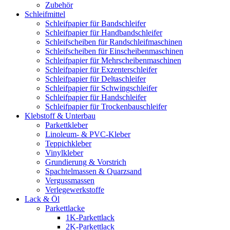
Zubehör
Schleifmittel
Schleifpapier für Bandschleifer
Schleifpapier für Handbandschleifer
Schleifscheiben für Randschleifmaschinen
Schleifscheiben für Einscheibenmaschinen
Schleifpapier für Mehrscheibenmaschinen
Schleifpapier für Exzenterschleifer
Schleifpapier für Deltaschleifer
Schleifpapier für Schwingschleifer
Schleifpapier für Handschleifer
Schleifpapier für Trockenbauschleifer
Klebstoff & Unterbau
Parkettkleber
Linoleum- & PVC-Kleber
Teppichkleber
Vinylkleber
Grundierung & Vorstrich
Spachtelmassen & Quarzsand
Vergussmassen
Verlegewerkstoffe
Lack & Öl
Parkettlacke
1K-Parkettlack
2K-Parkettlack