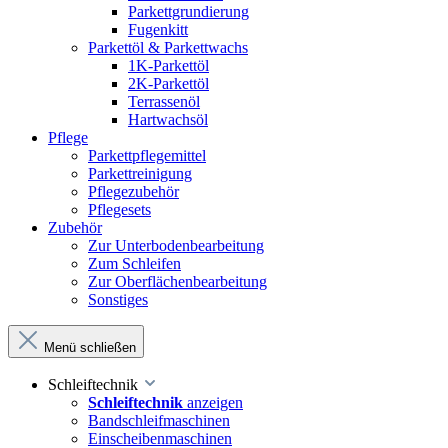
Parkettgrundierung
Fugenkitt
Parkettöl & Parkettwachs
1K-Parkettöl
2K-Parkettöl
Terrassenöl
Hartwachsöl
Pflege
Parkettpflegemittel
Parkettreinigung
Pflegezubehör
Pflegesets
Zubehör
Zur Unterbodenbearbeitung
Zum Schleifen
Zur Oberflächenbearbeitung
Sonstiges
Menü schließen
Schleiftechnik
Schleiftechnik
anzeigen
Bandschleifmaschinen
Einscheibenmaschinen