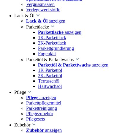
Vergussmassen
Verlegewerkstoffe
Lack & Öl
Lack & Öl
anzeigen
Parkettlacke
Parkettlacke
anzeigen
1K-Parkettlack
2K-Parkettlack
Parkettgrundierung
Fugenkitt
Parkettöl & Parkettwachs
Parkettöl & Parkettwachs
anzeigen
1K-Parkettöl
2K-Parkettöl
Terrassenöl
Hartwachsöl
Pflege
Pflege
anzeigen
Parkettpflegemittel
Parkettreinigung
Pflegezubehör
Pflegesets
Zubehör
Zubehör
anzeigen