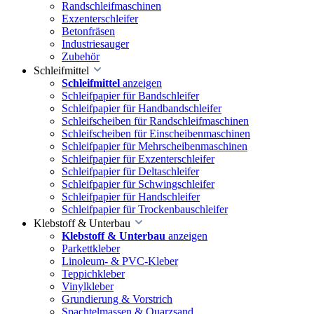
Randschleifmaschinen
Exzenterschleifer
Betonfräsen
Industriesauger
Zubehör
Schleifmittel
Schleifmittel
anzeigen
Schleifpapier für Bandschleifer
Schleifpapier für Handbandschleifer
Schleifscheiben für Randschleifmaschinen
Schleifscheiben für Einscheibenmaschinen
Schleifpapier für Mehrscheibenmaschinen
Schleifpapier für Exzenterschleifer
Schleifpapier für Deltaschleifer
Schleifpapier für Schwingschleifer
Schleifpapier für Handschleifer
Schleifpapier für Trockenbauschleifer
Klebstoff & Unterbau
Klebstoff & Unterbau
anzeigen
Parkettkleber
Linoleum- & PVC-Kleber
Teppichkleber
Vinylkleber
Grundierung & Vorstrich
Spachtelmassen & Quarzsand