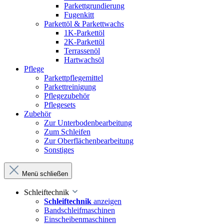
Parkettgrundierung
Fugenkitt
Parkettöl & Parkettwachs
1K-Parkettöl
2K-Parkettöl
Terrassenöl
Hartwachsöl
Pflege
Parkettpflegemittel
Parkettreinigung
Pflegezubehör
Pflegesets
Zubehör
Zur Unterbodenbearbeitung
Zum Schleifen
Zur Oberflächenbearbeitung
Sonstiges
Menü schließen
Schleiftechnik
Schleiftechnik
anzeigen
Bandschleifmaschinen
Einscheibenmaschinen