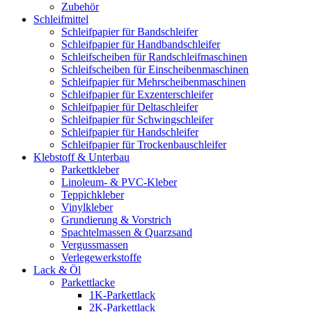
Zubehör
Schleifmittel
Schleifpapier für Bandschleifer
Schleifpapier für Handbandschleifer
Schleifscheiben für Randschleifmaschinen
Schleifscheiben für Einscheibenmaschinen
Schleifpapier für Mehrscheibenmaschinen
Schleifpapier für Exzenterschleifer
Schleifpapier für Deltaschleifer
Schleifpapier für Schwingschleifer
Schleifpapier für Handschleifer
Schleifpapier für Trockenbauschleifer
Klebstoff & Unterbau
Parkettkleber
Linoleum- & PVC-Kleber
Teppichkleber
Vinylkleber
Grundierung & Vorstrich
Spachtelmassen & Quarzsand
Vergussmassen
Verlegewerkstoffe
Lack & Öl
Parkettlacke
1K-Parkettlack
2K-Parkettlack