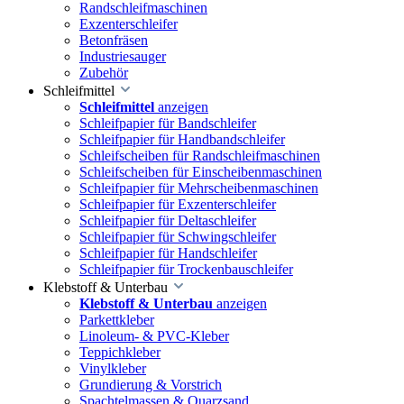
Randschleifmaschinen
Exzenterschleifer
Betonfräsen
Industriesauger
Zubehör
Schleifmittel
Schleifmittel
anzeigen
Schleifpapier für Bandschleifer
Schleifpapier für Handbandschleifer
Schleifscheiben für Randschleifmaschinen
Schleifscheiben für Einscheibenmaschinen
Schleifpapier für Mehrscheibenmaschinen
Schleifpapier für Exzenterschleifer
Schleifpapier für Deltaschleifer
Schleifpapier für Schwingschleifer
Schleifpapier für Handschleifer
Schleifpapier für Trockenbauschleifer
Klebstoff & Unterbau
Klebstoff & Unterbau
anzeigen
Parkettkleber
Linoleum- & PVC-Kleber
Teppichkleber
Vinylkleber
Grundierung & Vorstrich
Spachtelmassen & Quarzsand