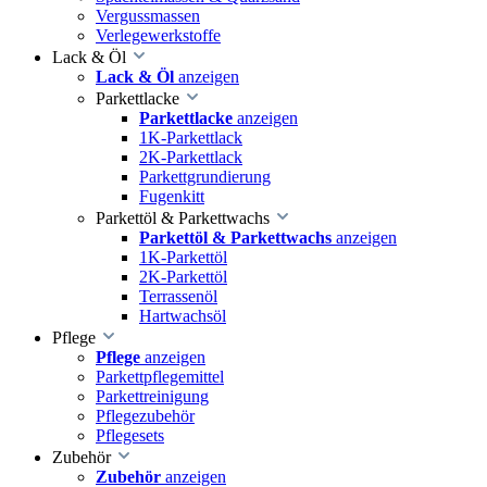
Vergussmassen
Verlegewerkstoffe
Lack & Öl
Lack & Öl
anzeigen
Parkettlacke
Parkettlacke
anzeigen
1K-Parkettlack
2K-Parkettlack
Parkettgrundierung
Fugenkitt
Parkettöl & Parkettwachs
Parkettöl & Parkettwachs
anzeigen
1K-Parkettöl
2K-Parkettöl
Terrassenöl
Hartwachsöl
Pflege
Pflege
anzeigen
Parkettpflegemittel
Parkettreinigung
Pflegezubehör
Pflegesets
Zubehör
Zubehör
anzeigen