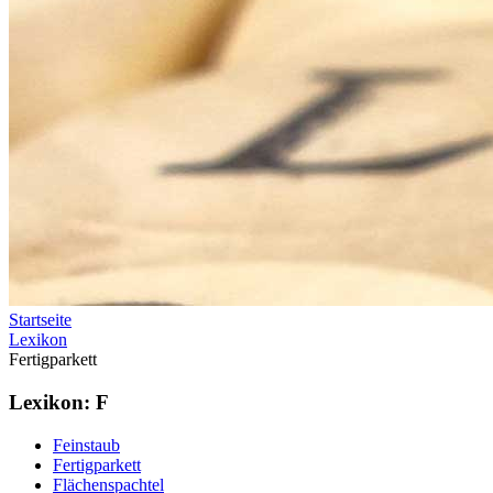
Startseite
Lexikon
Fertigparkett
Lexikon: F
Feinstaub
Fertigparkett
Flächenspachtel