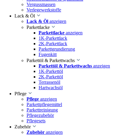
Vergussmassen
Verlegewerkstoffe
Lack & Öl
Lack & Öl
anzeigen
Parkettlacke
Parkettlacke
anzeigen
1K-Parkettlack
2K-Parkettlack
Parkettgrundierung
Fugenkitt
Parkettöl & Parkettwachs
Parkettöl & Parkettwachs
anzeigen
1K-Parkettöl
2K-Parkettöl
Terrassenöl
Hartwachsöl
Pflege
Pflege
anzeigen
Parkettpflegemittel
Parkettreinigung
Pflegezubehör
Pflegesets
Zubehör
Zubehör
anzeigen