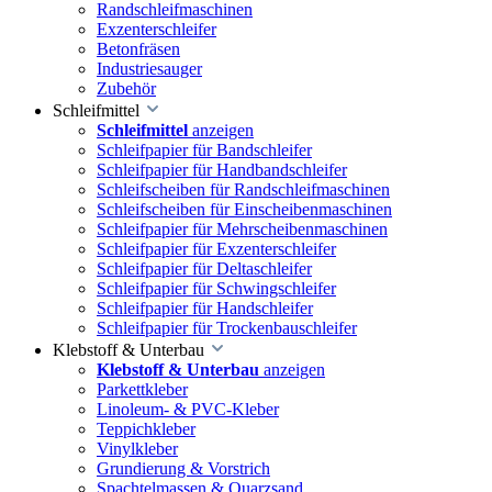
Randschleifmaschinen
Exzenterschleifer
Betonfräsen
Industriesauger
Zubehör
Schleifmittel
Schleifmittel
anzeigen
Schleifpapier für Bandschleifer
Schleifpapier für Handbandschleifer
Schleifscheiben für Randschleifmaschinen
Schleifscheiben für Einscheibenmaschinen
Schleifpapier für Mehrscheibenmaschinen
Schleifpapier für Exzenterschleifer
Schleifpapier für Deltaschleifer
Schleifpapier für Schwingschleifer
Schleifpapier für Handschleifer
Schleifpapier für Trockenbauschleifer
Klebstoff & Unterbau
Klebstoff & Unterbau
anzeigen
Parkettkleber
Linoleum- & PVC-Kleber
Teppichkleber
Vinylkleber
Grundierung & Vorstrich
Spachtelmassen & Quarzsand