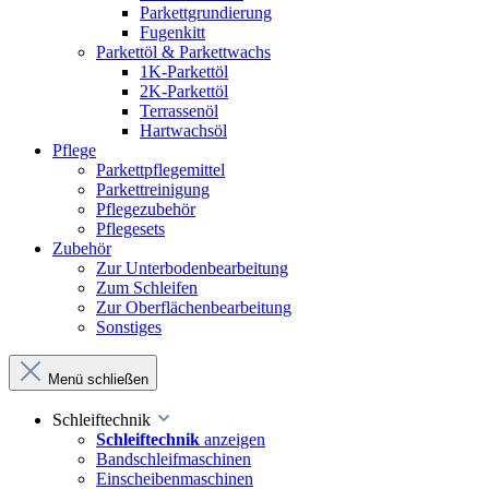
Parkettgrundierung
Fugenkitt
Parkettöl & Parkettwachs
1K-Parkettöl
2K-Parkettöl
Terrassenöl
Hartwachsöl
Pflege
Parkettpflegemittel
Parkettreinigung
Pflegezubehör
Pflegesets
Zubehör
Zur Unterbodenbearbeitung
Zum Schleifen
Zur Oberflächenbearbeitung
Sonstiges
Menü schließen
Schleiftechnik
Schleiftechnik
anzeigen
Bandschleifmaschinen
Einscheibenmaschinen