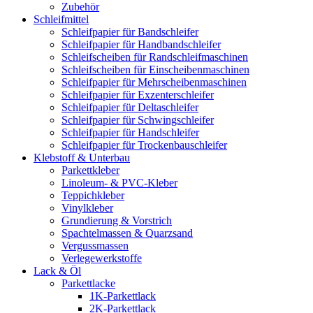
Zubehör
Schleifmittel
Schleifpapier für Bandschleifer
Schleifpapier für Handbandschleifer
Schleifscheiben für Randschleifmaschinen
Schleifscheiben für Einscheibenmaschinen
Schleifpapier für Mehrscheibenmaschinen
Schleifpapier für Exzenterschleifer
Schleifpapier für Deltaschleifer
Schleifpapier für Schwingschleifer
Schleifpapier für Handschleifer
Schleifpapier für Trockenbauschleifer
Klebstoff & Unterbau
Parkettkleber
Linoleum- & PVC-Kleber
Teppichkleber
Vinylkleber
Grundierung & Vorstrich
Spachtelmassen & Quarzsand
Vergussmassen
Verlegewerkstoffe
Lack & Öl
Parkettlacke
1K-Parkettlack
2K-Parkettlack