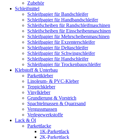
Zubehör
Schleifmittel
Schleifpapier für Bandschleifer
Schleifpapier für Handbandschleifer
Schleifscheiben für Randschleifmaschinen
Schleifscheiben für Einscheibenmaschinen
Schleifpapier für Mehrscheibenmaschinen
Schleifpapier für Exzenterschleifer
Schleifpapier für Deltaschleifer
Schleifpapier für Schwingschleifer
Schleifpapier für Handschleifer
Schleifpapier für Trockenbauschleifer
Klebstoff & Unterbau
Parkettkleber
Linoleum- & PVC-Kleber
Teppichkleber
Vinylkleber
Grundierung & Vorstrich
Spachtelmassen & Quarzsand
Vergussmassen
Verlegewerkstoffe
Lack & Öl
Parkettlacke
1K-Parkettlack
2K-Parkettlack