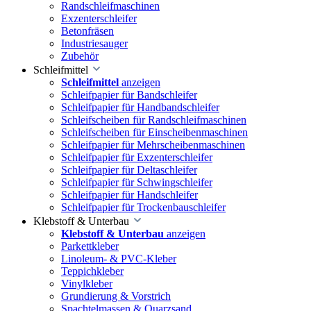
Randschleifmaschinen
Exzenterschleifer
Betonfräsen
Industriesauger
Zubehör
Schleifmittel
Schleifmittel
anzeigen
Schleifpapier für Bandschleifer
Schleifpapier für Handbandschleifer
Schleifscheiben für Randschleifmaschinen
Schleifscheiben für Einscheibenmaschinen
Schleifpapier für Mehrscheibenmaschinen
Schleifpapier für Exzenterschleifer
Schleifpapier für Deltaschleifer
Schleifpapier für Schwingschleifer
Schleifpapier für Handschleifer
Schleifpapier für Trockenbauschleifer
Klebstoff & Unterbau
Klebstoff & Unterbau
anzeigen
Parkettkleber
Linoleum- & PVC-Kleber
Teppichkleber
Vinylkleber
Grundierung & Vorstrich
Spachtelmassen & Quarzsand