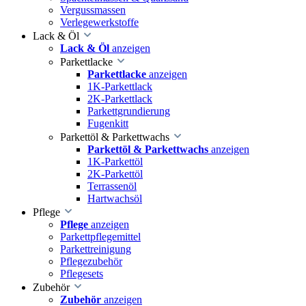
Vergussmassen
Verlegewerkstoffe
Lack & Öl
Lack & Öl
anzeigen
Parkettlacke
Parkettlacke
anzeigen
1K-Parkettlack
2K-Parkettlack
Parkettgrundierung
Fugenkitt
Parkettöl & Parkettwachs
Parkettöl & Parkettwachs
anzeigen
1K-Parkettöl
2K-Parkettöl
Terrassenöl
Hartwachsöl
Pflege
Pflege
anzeigen
Parkettpflegemittel
Parkettreinigung
Pflegezubehör
Pflegesets
Zubehör
Zubehör
anzeigen