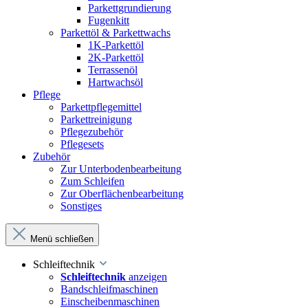
Parkettgrundierung
Fugenkitt
Parkettöl & Parkettwachs
1K-Parkettöl
2K-Parkettöl
Terrassenöl
Hartwachsöl
Pflege
Parkettpflegemittel
Parkettreinigung
Pflegezubehör
Pflegesets
Zubehör
Zur Unterbodenbearbeitung
Zum Schleifen
Zur Oberflächenbearbeitung
Sonstiges
Menü schließen
Schleiftechnik
Schleiftechnik
anzeigen
Bandschleifmaschinen
Einscheibenmaschinen