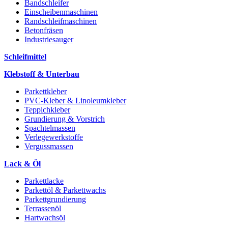
Bandschleifer
Einscheibenmaschinen
Randschleifmaschinen
Betonfräsen
Industriesauger
Schleifmittel
Klebstoff & Unterbau
Parkettkleber
PVC-Kleber & Linoleumkleber
Teppichkleber
Grundierung & Vorstrich
Spachtelmassen
Verlegewerkstoffe
Vergussmassen
Lack & Öl
Parkettlacke
Parkettöl & Parkettwachs
Parkettgrundierung
Terrassenöl
Hartwachsöl