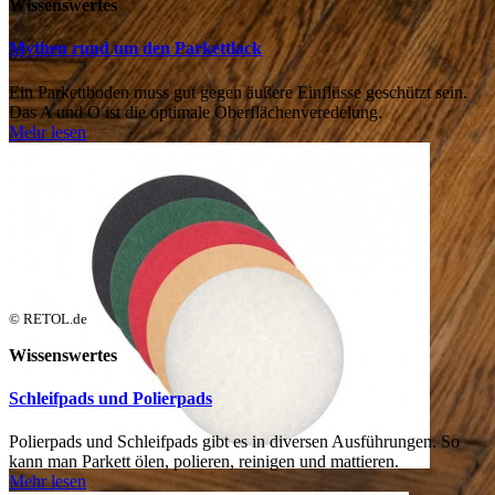
Wissenswertes
Mythen rund um den Parkettlack
Ein Parkettboden muss gut gegen äußere Einflüsse geschützt sein.
Das A und O ist die optimale Oberflächenveredelung.
Mehr lesen
© RETOL.de
Wissenswertes
Schleifpads und Polierpads
Polierpads und Schleifpads gibt es in diversen Ausführungen. So
kann man Parkett ölen, polieren, reinigen und mattieren.
Mehr lesen