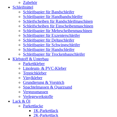
Zubehör
Schleifmittel
Schleifpapier für Bandschleifer
Schleifpapier für Handbandschleifer
Schleifscheiben für Randschleifmaschinen
Schleifscheiben für Einscheibenmaschinen
Schleifpapier für Mehrscheibenmaschinen
Schleifpapier für Exzenterschleifer
Schleifpapier für Deltaschleifer
Schleifpapier für Schwingschleifer
Schleifpapier für Handschleifer
Schleifpapier für Trockenbauschleifer
Klebstoff & Unterbau
Parkettkleber
Linoleum- & PVC-Kleber
Teppichkleber
Vinylkleber
Grundierung & Vorstrich
Spachtelmassen & Quarzsand
Vergussmassen
Verlegewerkstoffe
Lack & Öl
Parkettlacke
1K-Parkettlack
2K-Parkettlack