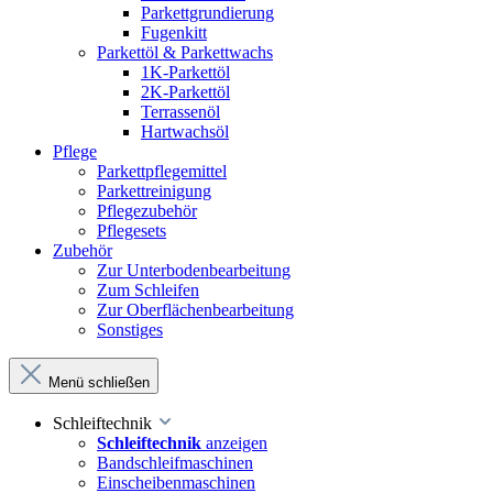
Parkettgrundierung
Fugenkitt
Parkettöl & Parkettwachs
1K-Parkettöl
2K-Parkettöl
Terrassenöl
Hartwachsöl
Pflege
Parkettpflegemittel
Parkettreinigung
Pflegezubehör
Pflegesets
Zubehör
Zur Unterbodenbearbeitung
Zum Schleifen
Zur Oberflächenbearbeitung
Sonstiges
Menü schließen
Schleiftechnik
Schleiftechnik
anzeigen
Bandschleifmaschinen
Einscheibenmaschinen