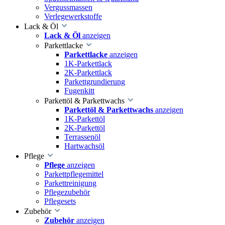
Vergussmassen
Verlegewerkstoffe
Lack & Öl
Lack & Öl
anzeigen
Parkettlacke
Parkettlacke
anzeigen
1K-Parkettlack
2K-Parkettlack
Parkettgrundierung
Fugenkitt
Parkettöl & Parkettwachs
Parkettöl & Parkettwachs
anzeigen
1K-Parkettöl
2K-Parkettöl
Terrassenöl
Hartwachsöl
Pflege
Pflege
anzeigen
Parkettpflegemittel
Parkettreinigung
Pflegezubehör
Pflegesets
Zubehör
Zubehör
anzeigen