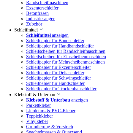
Randschleifmaschinen
Exzenterschleifer
Betonfräsen
Industriesauger
Zubehör
Schleifmittel
Schleifmittel
anzeigen
Schleifpapier für Bandschleifer
Schleifpapier für Handbandschleifer
Schleifscheiben für Randschleifmaschinen
Schleifscheiben für Einscheibenmaschinen
Schleifpapier für Mehrscheibenmaschinen
Schleifpapier für Exzenterschleifer
Schleifpapier für Deltaschleifer
Schleifpapier für Schwingschleifer
Schleifpapier für Handschleifer
Schleifpapier für Trockenbauschleifer
Klebstoff & Unterbau
Klebstoff & Unterbau
anzeigen
Parkettkleber
Linoleum- & PVC-Kleber
Teppichkleber
Vinylkleber
Grundierung & Vorstrich
Spachtelmassen & Quarzsand