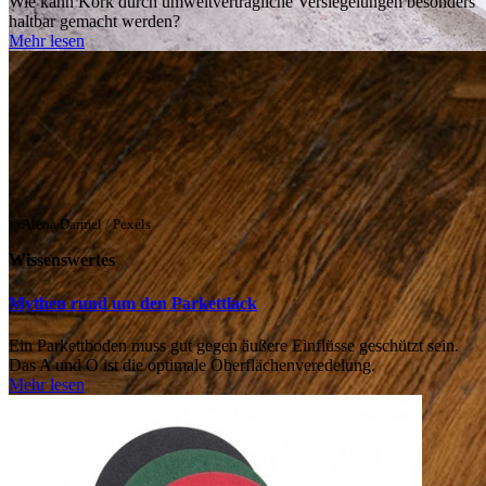
Wie kann Kork durch umweltverträgliche Versiegelungen besonders
haltbar gemacht werden?
Mehr lesen
© Alena Darmel / Pexels
Wissenswertes
Mythen rund um den Parkettlack
Ein Parkettboden muss gut gegen äußere Einflüsse geschützt sein.
Das A und O ist die optimale Oberflächenveredelung.
Mehr lesen