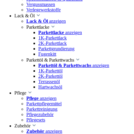
Vergussmassen
Verlegewerkstoffe
Lack & Öl
Lack & Öl
anzeigen
Parkettlacke
Parkettlacke
anzeigen
1K-Parkettlack
2K-Parkettlack
Parkettgrundierung
Fugenkitt
Parkettöl & Parkettwachs
Parkettöl & Parkettwachs
anzeigen
1K-Parkettöl
2K-Parkettöl
Terrassenöl
Hartwachsöl
Pflege
Pflege
anzeigen
Parkettpflegemittel
Parkettreinigung
Pflegezubehör
Pflegesets
Zubehör
Zubehör
anzeigen