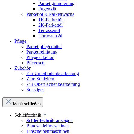
Parkettgrundierung
Fugenkitt
Parkettöl & Parkettwachs
1K-Parkettöl
2K-Parkettöl
Terrassenöl
Hartwachsöl
Pflege
Parkettpflegemittel
Parkettreinigung
Pflegezubehör
Pflegesets
Zubehör
Zur Unterbodenbearbeitung
Zum Schleifen
Zur Oberflächenbearbeitung
Sonstiges
Menü schließen
Schleiftechnik
Schleiftechnik
anzeigen
Bandschleifmaschinen
Einscheibenmaschinen