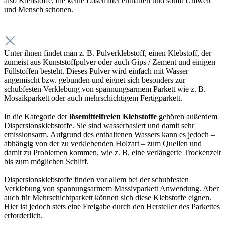
also Klebstoffe, die keine Lösemittel enthalten und somit Umwelt
und Mensch schonen.
Unter ihnen findet man z. B. Pulverklebstoff, einen Klebstoff, der
zumeist aus Kunststoffpulver oder auch Gips / Zement und einigen
Füllstoffen besteht. Dieses Pulver wird einfach mit Wasser
angemischt bzw. gebunden und eignet sich besonders zur
schubfesten Verklebung von spannungsarmem Parkett wie z. B.
Mosaikparkett oder auch mehrschichtigem Fertigparkett.
In die Kategorie der
lösemittelfreien Klebstoffe
gehören außerdem
Dispersionsklebstoffe. Sie sind wasserbasiert und damit sehr
emissionsarm. Aufgrund des enthaltenen Wassers kann es jedoch –
abhängig von der zu verklebenden Holzart – zum Quellen und
damit zu Problemen kommen, wie z. B. eine verlängerte Trockenzeit
bis zum möglichen Schliff.
Dispersionsklebstoffe finden vor allem bei der schubfesten
Verklebung von spannungsarmem Massivparkett Anwendung. Aber
auch für Mehrschichtparkett können sich diese Klebstoffe eignen.
Hier ist jedoch stets eine Freigabe durch den Hersteller des Parkettes
erforderlich.