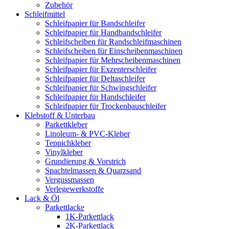
Zubehör
Schleifmittel
Schleifpapier für Bandschleifer
Schleifpapier für Handbandschleifer
Schleifscheiben für Randschleifmaschinen
Schleifscheiben für Einscheibenmaschinen
Schleifpapier für Mehrscheibenmaschinen
Schleifpapier für Exzenterschleifer
Schleifpapier für Deltaschleifer
Schleifpapier für Schwingschleifer
Schleifpapier für Handschleifer
Schleifpapier für Trockenbauschleifer
Klebstoff & Unterbau
Parkettkleber
Linoleum- & PVC-Kleber
Teppichkleber
Vinylkleber
Grundierung & Vorstrich
Spachtelmassen & Quarzsand
Vergussmassen
Verlegewerkstoffe
Lack & Öl
Parkettlacke
1K-Parkettlack
2K-Parkettlack