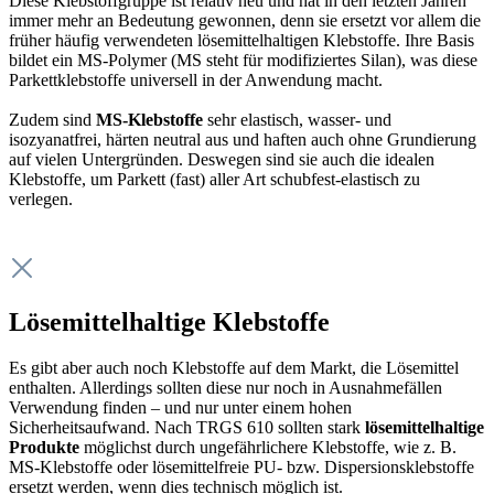
Diese Klebstoffgruppe ist relativ neu und hat in den letzten Jahren
immer mehr an Bedeutung gewonnen, denn sie ersetzt vor allem die
früher häufig verwendeten lösemittelhaltigen Klebstoffe. Ihre Basis
bildet ein MS-Polymer (MS steht für modifiziertes Silan), was diese
Parkettklebstoffe universell in der Anwendung macht.
Zudem sind
MS-Klebstoffe
sehr elastisch, wasser- und
isozyanatfrei, härten neutral aus und haften auch ohne Grundierung
auf vielen Untergründen. Deswegen sind sie auch die idealen
Klebstoffe, um Parkett (fast) aller Art schubfest-elastisch zu
verlegen.
Lösemittelhaltige Klebstoffe
Es gibt aber auch noch Klebstoffe auf dem Markt, die Lösemittel
enthalten. Allerdings sollten diese nur noch in Ausnahmefällen
Verwendung finden – und nur unter einem hohen
Sicherheitsaufwand. Nach TRGS 610 sollten stark
lösemittelhaltige
Produkte
möglichst durch ungefährlichere Klebstoffe, wie z. B.
MS-Klebstoffe oder lösemittelfreie PU- bzw. Dispersionsklebstoffe
ersetzt werden, wenn dies technisch möglich ist.