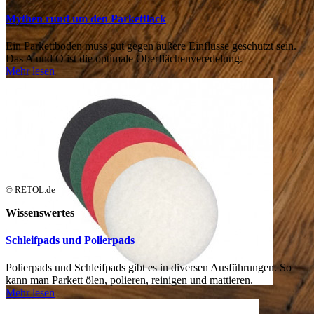
Mythen rund um den Parkettlack
Ein Parkettboden muss gut gegen äußere Einflüsse geschützt sein.
Das A und O ist die optimale Oberflächenveredelung.
Mehr lesen
© RETOL.de
Wissenswertes
Schleifpads und Polierpads
Polierpads und Schleifpads gibt es in diversen Ausführungen. So
kann man Parkett ölen, polieren, reinigen und mattieren.
Mehr lesen