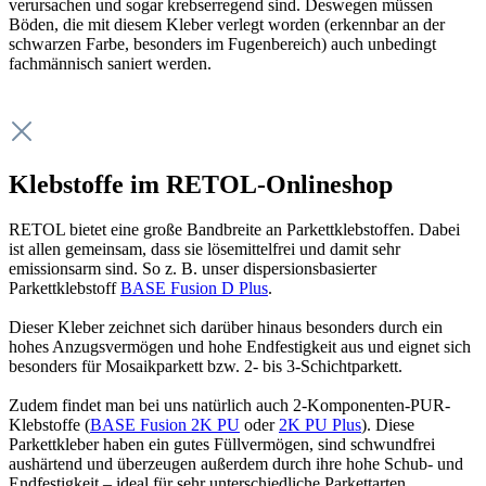
verursachen und sogar krebserregend sind. Deswegen müssen
Böden, die mit diesem Kleber verlegt worden (erkennbar an der
schwarzen Farbe, besonders im Fugenbereich) auch unbedingt
fachmännisch saniert werden.
Klebstoffe im RETOL-Onlineshop
RETOL bietet eine große Bandbreite an Parkettklebstoffen. Dabei
ist allen gemeinsam, dass sie lösemittelfrei und damit sehr
emissionsarm sind. So z. B. unser dispersionsbasierter
Parkettklebstoff
BASE Fusion D Plus
.
Dieser Kleber zeichnet sich darüber hinaus besonders durch ein
hohes Anzugsvermögen und hohe Endfestigkeit aus und eignet sich
besonders für Mosaikparkett bzw. 2- bis 3-Schichtparkett.
Zudem findet man bei uns natürlich auch 2-Komponenten-PUR-
Klebstoffe (
BASE Fusion 2K PU
oder
2K PU Plus
). Diese
Parkettkleber haben ein gutes Füllvermögen, sind schwundfrei
aushärtend und überzeugen außerdem durch ihre hohe Schub- und
Endfestigkeit – ideal für sehr unterschiedliche Parkettarten.