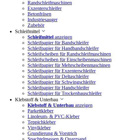
Randschleifmaschinen
Exzenterschleifer
Betonfräsen
Industriesauger
Zubehör
Schleifmittel
Schleifmittel
anzeigen
Schleifpapier für Bandschleifer
Schleifpapier für Handbandschleifer
Schleifscheiben für Randschleifmaschinen
Schleifscheiben für Einscheibenmaschinen
Schleifpapier für Mehrscheibenmaschinen
Schleifpapier für Exzenterschleifer
Schleifpapier für Deltaschleifer
Schleifpapier für Schwingschleifer
Schleifpapier für Handschleifer
Schleifpapier für Trockenbauschleifer
Klebstoff & Unterbau
Klebstoff & Unterbau
anzeigen
Parkettkleber
Linoleum- & PVC-Kleber
Teppichkleber
Vinylkleber
Grundierung & Vorstrich
Spachtelmassen & Quarzsand