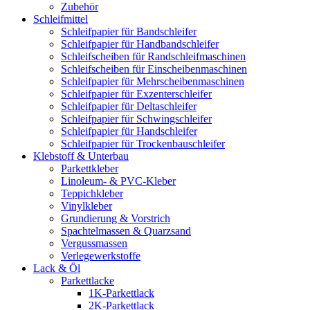
Zubehör
Schleifmittel
Schleifpapier für Bandschleifer
Schleifpapier für Handbandschleifer
Schleifscheiben für Randschleifmaschinen
Schleifscheiben für Einscheibenmaschinen
Schleifpapier für Mehrscheibenmaschinen
Schleifpapier für Exzenterschleifer
Schleifpapier für Deltaschleifer
Schleifpapier für Schwingschleifer
Schleifpapier für Handschleifer
Schleifpapier für Trockenbauschleifer
Klebstoff & Unterbau
Parkettkleber
Linoleum- & PVC-Kleber
Teppichkleber
Vinylkleber
Grundierung & Vorstrich
Spachtelmassen & Quarzsand
Vergussmassen
Verlegewerkstoffe
Lack & Öl
Parkettlacke
1K-Parkettlack
2K-Parkettlack