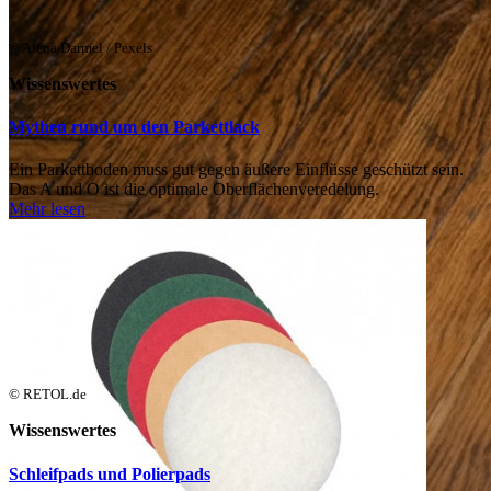
© Alena Darmel / Pexels
Wissenswertes
Mythen rund um den Parkettlack
Ein Parkettboden muss gut gegen äußere Einflüsse geschützt sein.
Das A und O ist die optimale Oberflächenveredelung.
Mehr lesen
© RETOL.de
Wissenswertes
Schleifpads und Polierpads