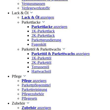
Vergussmassen
Verlegewerkstoffe
Lack & Öl
Lack & Öl
anzeigen
Parkettlacke
Parkettlacke
anzeigen
1K-Parkettlack
2K-Parkettlack
Parkettgrundierung
Fugenkitt
Parkettöl & Parkettwachs
Parkettöl & Parkettwachs
anzeigen
1K-Parkettöl
2K-Parkettöl
Terrassenöl
Hartwachsöl
Pflege
Pflege
anzeigen
Parkettpflegemittel
Parkettreinigung
Pflegezubehör
Pflegesets
Zubehör
Zubehör
anzeigen