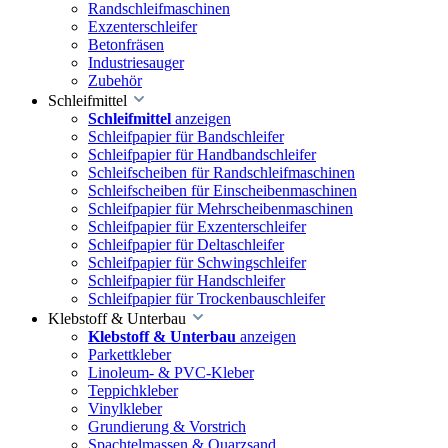
Randschleifmaschinen
Exzenterschleifer
Betonfräsen
Industriesauger
Zubehör
Schleifmittel
Schleifmittel
anzeigen
Schleifpapier für Bandschleifer
Schleifpapier für Handbandschleifer
Schleifscheiben für Randschleifmaschinen
Schleifscheiben für Einscheibenmaschinen
Schleifpapier für Mehrscheibenmaschinen
Schleifpapier für Exzenterschleifer
Schleifpapier für Deltaschleifer
Schleifpapier für Schwingschleifer
Schleifpapier für Handschleifer
Schleifpapier für Trockenbauschleifer
Klebstoff & Unterbau
Klebstoff & Unterbau
anzeigen
Parkettkleber
Linoleum- & PVC-Kleber
Teppichkleber
Vinylkleber
Grundierung & Vorstrich
Spachtelmassen & Quarzsand