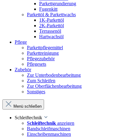
Parkettgrundierung
Fugenkitt
Parkettöl & Parkettwachs
1K-Parkettöl
2K-Parkettöl
Terrassenöl
Hartwachsöl
Pflege
Parkettpflegemittel
Parkettreinigung
Pflegezubehör
Pflegesets
Zubehör
Zur Unterbodenbearbeitung
Zum Schleifen
Zur Oberflächenbearbeitung
Sonstiges
Menü schließen
Schleiftechnik
Schleiftechnik
anzeigen
Bandschleifmaschinen
Einscheibenmaschinen