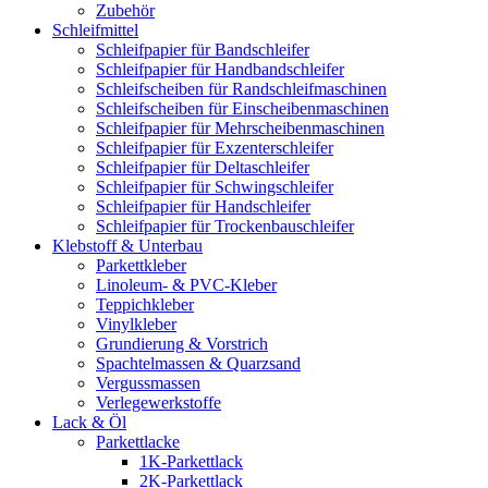
Zubehör
Schleifmittel
Schleifpapier für Bandschleifer
Schleifpapier für Handbandschleifer
Schleifscheiben für Randschleifmaschinen
Schleifscheiben für Einscheibenmaschinen
Schleifpapier für Mehrscheibenmaschinen
Schleifpapier für Exzenterschleifer
Schleifpapier für Deltaschleifer
Schleifpapier für Schwingschleifer
Schleifpapier für Handschleifer
Schleifpapier für Trockenbauschleifer
Klebstoff & Unterbau
Parkettkleber
Linoleum- & PVC-Kleber
Teppichkleber
Vinylkleber
Grundierung & Vorstrich
Spachtelmassen & Quarzsand
Vergussmassen
Verlegewerkstoffe
Lack & Öl
Parkettlacke
1K-Parkettlack
2K-Parkettlack