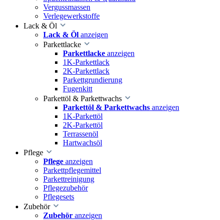
Vergussmassen
Verlegewerkstoffe
Lack & Öl
Lack & Öl
anzeigen
Parkettlacke
Parkettlacke
anzeigen
1K-Parkettlack
2K-Parkettlack
Parkettgrundierung
Fugenkitt
Parkettöl & Parkettwachs
Parkettöl & Parkettwachs
anzeigen
1K-Parkettöl
2K-Parkettöl
Terrassenöl
Hartwachsöl
Pflege
Pflege
anzeigen
Parkettpflegemittel
Parkettreinigung
Pflegezubehör
Pflegesets
Zubehör
Zubehör
anzeigen