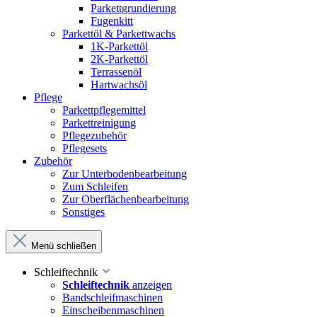
Parkettgrundierung
Fugenkitt
Parkettöl & Parkettwachs
1K-Parkettöl
2K-Parkettöl
Terrassenöl
Hartwachsöl
Pflege
Parkettpflegemittel
Parkettreinigung
Pflegezubehör
Pflegesets
Zubehör
Zur Unterbodenbearbeitung
Zum Schleifen
Zur Oberflächenbearbeitung
Sonstiges
Menü schließen
Schleiftechnik
Schleiftechnik
anzeigen
Bandschleifmaschinen
Einscheibenmaschinen