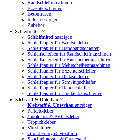
Randschleifmaschinen
Exzenterschleifer
Betonfräsen
Industriesauger
Zubehör
Schleifmittel
Schleifmittel
anzeigen
Schleifpapier für Bandschleifer
Schleifpapier für Handbandschleifer
Schleifscheiben für Randschleifmaschinen
Schleifscheiben für Einscheibenmaschinen
Schleifpapier für Mehrscheibenmaschinen
Schleifpapier für Exzenterschleifer
Schleifpapier für Deltaschleifer
Schleifpapier für Schwingschleifer
Schleifpapier für Handschleifer
Schleifpapier für Trockenbauschleifer
Klebstoff & Unterbau
Klebstoff & Unterbau
anzeigen
Parkettkleber
Linoleum- & PVC-Kleber
Teppichkleber
Vinylkleber
Grundierung & Vorstrich
Spachtelmassen & Quarzsand