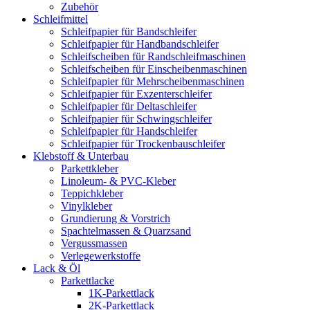
Zubehör
Schleifmittel
Schleifpapier für Bandschleifer
Schleifpapier für Handbandschleifer
Schleifscheiben für Randschleifmaschinen
Schleifscheiben für Einscheibenmaschinen
Schleifpapier für Mehrscheibenmaschinen
Schleifpapier für Exzenterschleifer
Schleifpapier für Deltaschleifer
Schleifpapier für Schwingschleifer
Schleifpapier für Handschleifer
Schleifpapier für Trockenbauschleifer
Klebstoff & Unterbau
Parkettkleber
Linoleum- & PVC-Kleber
Teppichkleber
Vinylkleber
Grundierung & Vorstrich
Spachtelmassen & Quarzsand
Vergussmassen
Verlegewerkstoffe
Lack & Öl
Parkettlacke
1K-Parkettlack
2K-Parkettlack