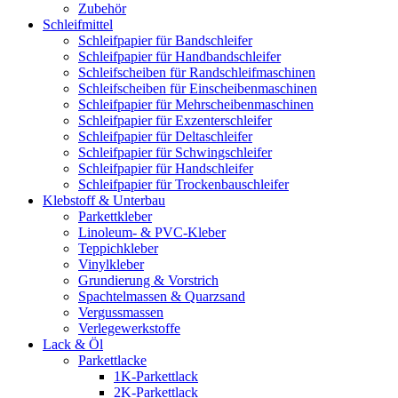
Zubehör
Schleifmittel
Schleifpapier für Bandschleifer
Schleifpapier für Handbandschleifer
Schleifscheiben für Randschleifmaschinen
Schleifscheiben für Einscheibenmaschinen
Schleifpapier für Mehrscheibenmaschinen
Schleifpapier für Exzenterschleifer
Schleifpapier für Deltaschleifer
Schleifpapier für Schwingschleifer
Schleifpapier für Handschleifer
Schleifpapier für Trockenbauschleifer
Klebstoff & Unterbau
Parkettkleber
Linoleum- & PVC-Kleber
Teppichkleber
Vinylkleber
Grundierung & Vorstrich
Spachtelmassen & Quarzsand
Vergussmassen
Verlegewerkstoffe
Lack & Öl
Parkettlacke
1K-Parkettlack
2K-Parkettlack