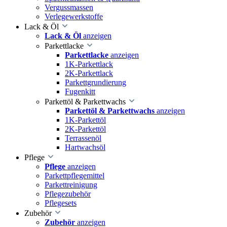
Vergussmassen
Verlegewerkstoffe
Lack & Öl
Lack & Öl
anzeigen
Parkettlacke
Parkettlacke
anzeigen
1K-Parkettlack
2K-Parkettlack
Parkettgrundierung
Fugenkitt
Parkettöl & Parkettwachs
Parkettöl & Parkettwachs
anzeigen
1K-Parkettöl
2K-Parkettöl
Terrassenöl
Hartwachsöl
Pflege
Pflege
anzeigen
Parkettpflegemittel
Parkettreinigung
Pflegezubehör
Pflegesets
Zubehör
Zubehör
anzeigen