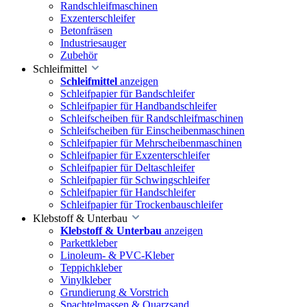
Randschleifmaschinen
Exzenterschleifer
Betonfräsen
Industriesauger
Zubehör
Schleifmittel
Schleifmittel
anzeigen
Schleifpapier für Bandschleifer
Schleifpapier für Handbandschleifer
Schleifscheiben für Randschleifmaschinen
Schleifscheiben für Einscheibenmaschinen
Schleifpapier für Mehrscheibenmaschinen
Schleifpapier für Exzenterschleifer
Schleifpapier für Deltaschleifer
Schleifpapier für Schwingschleifer
Schleifpapier für Handschleifer
Schleifpapier für Trockenbauschleifer
Klebstoff & Unterbau
Klebstoff & Unterbau
anzeigen
Parkettkleber
Linoleum- & PVC-Kleber
Teppichkleber
Vinylkleber
Grundierung & Vorstrich
Spachtelmassen & Quarzsand