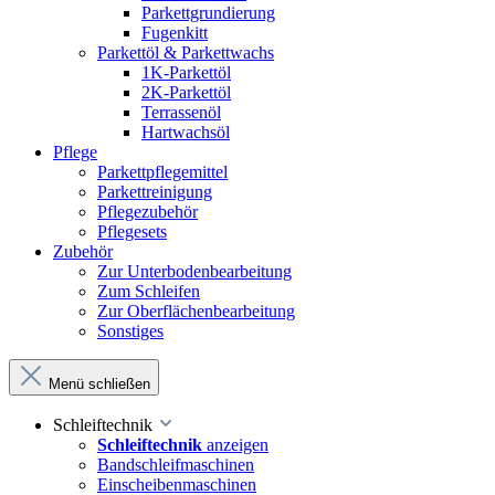
Parkettgrundierung
Fugenkitt
Parkettöl & Parkettwachs
1K-Parkettöl
2K-Parkettöl
Terrassenöl
Hartwachsöl
Pflege
Parkettpflegemittel
Parkettreinigung
Pflegezubehör
Pflegesets
Zubehör
Zur Unterbodenbearbeitung
Zum Schleifen
Zur Oberflächenbearbeitung
Sonstiges
Menü schließen
Schleiftechnik
Schleiftechnik
anzeigen
Bandschleifmaschinen
Einscheibenmaschinen