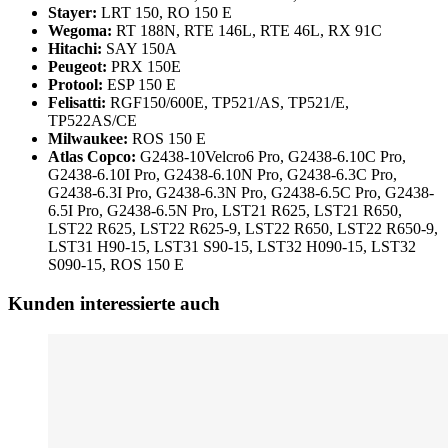
Stayer:
LRT 150, RO 150 E
Wegoma:
RT 188N, RTE 146L, RTE 46L, RX 91C
Hitachi:
SAY 150A
Peugeot:
PRX 150E
Protool:
ESP 150 E
Felisatti:
RGF150/600E, TP521/AS, TP521/E,
TP522AS/CE
Milwaukee:
ROS 150 E
Atlas Copco:
G2438-10Velcro6 Pro, G2438-6.10C Pro,
G2438-6.10I Pro, G2438-6.10N Pro, G2438-6.3C Pro,
G2438-6.3I Pro, G2438-6.3N Pro, G2438-6.5C Pro, G2438-
6.5I Pro, G2438-6.5N Pro, LST21 R625, LST21 R650,
LST22 R625, LST22 R625-9, LST22 R650, LST22 R650-9,
LST31 H90-15, LST31 S90-15, LST32 H090-15, LST32
S090-15, ROS 150 E
Kunden interessierte auch