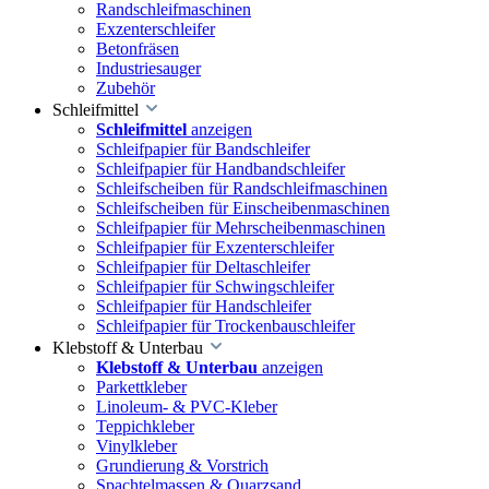
Randschleifmaschinen
Exzenterschleifer
Betonfräsen
Industriesauger
Zubehör
Schleifmittel
Schleifmittel
anzeigen
Schleifpapier für Bandschleifer
Schleifpapier für Handbandschleifer
Schleifscheiben für Randschleifmaschinen
Schleifscheiben für Einscheibenmaschinen
Schleifpapier für Mehrscheibenmaschinen
Schleifpapier für Exzenterschleifer
Schleifpapier für Deltaschleifer
Schleifpapier für Schwingschleifer
Schleifpapier für Handschleifer
Schleifpapier für Trockenbauschleifer
Klebstoff & Unterbau
Klebstoff & Unterbau
anzeigen
Parkettkleber
Linoleum- & PVC-Kleber
Teppichkleber
Vinylkleber
Grundierung & Vorstrich
Spachtelmassen & Quarzsand