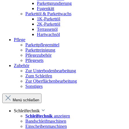
Parkettgrundierung
Fugenkitt
Parkettöl & Parkettwachs
1K-Parkettöl
2K-Parkettöl
Terrassenöl
Hartwachsöl
Pflege
Parkettpflegemittel
Parkettreinigung
Pflegezubehör
Pflegesets
Zubehör
Zur Unterbodenbearbeitung
Zum Schleifen
Zur Oberflächenbearbeitung
Sonstiges
Menü schließen
Schleiftechnik
Schleiftechnik
anzeigen
Bandschleifmaschinen
Einscheibenmaschinen