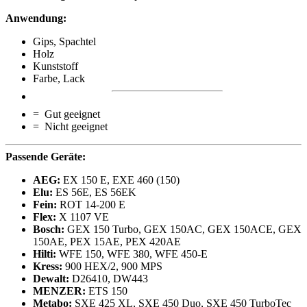
Anwendung:
Gips, Spachtel
Holz
Kunststoff
Farbe, Lack
= Gut geeignet
= Nicht geeignet
Passende Geräte:
AEG:
EX 150 E, EXE 460 (150)
Elu:
ES 56E, ES 56EK
Fein:
ROT 14-200 E
Flex:
X 1107 VE
Bosch:
GEX 150 Turbo, GEX 150AC, GEX 150ACE, GEX
150AE, PEX 15AE, PEX 420AE
Hilti:
WFE 150, WFE 380, WFE 450-E
Kress:
900 HEX/2, 900 MPS
Dewalt:
D26410, DW443
MENZER:
ETS 150
Metabo:
SXE 425 XL, SXE 450 Duo, SXE 450 TurboTec