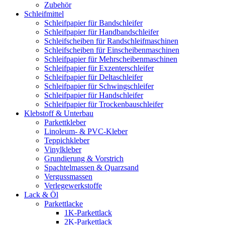
Zubehör
Schleifmittel
Schleifpapier für Bandschleifer
Schleifpapier für Handbandschleifer
Schleifscheiben für Randschleifmaschinen
Schleifscheiben für Einscheibenmaschinen
Schleifpapier für Mehrscheibenmaschinen
Schleifpapier für Exzenterschleifer
Schleifpapier für Deltaschleifer
Schleifpapier für Schwingschleifer
Schleifpapier für Handschleifer
Schleifpapier für Trockenbauschleifer
Klebstoff & Unterbau
Parkettkleber
Linoleum- & PVC-Kleber
Teppichkleber
Vinylkleber
Grundierung & Vorstrich
Spachtelmassen & Quarzsand
Vergussmassen
Verlegewerkstoffe
Lack & Öl
Parkettlacke
1K-Parkettlack
2K-Parkettlack