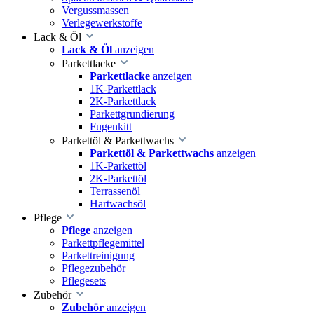
Vergussmassen
Verlegewerkstoffe
Lack & Öl
Lack & Öl
anzeigen
Parkettlacke
Parkettlacke
anzeigen
1K-Parkettlack
2K-Parkettlack
Parkettgrundierung
Fugenkitt
Parkettöl & Parkettwachs
Parkettöl & Parkettwachs
anzeigen
1K-Parkettöl
2K-Parkettöl
Terrassenöl
Hartwachsöl
Pflege
Pflege
anzeigen
Parkettpflegemittel
Parkettreinigung
Pflegezubehör
Pflegesets
Zubehör
Zubehör
anzeigen