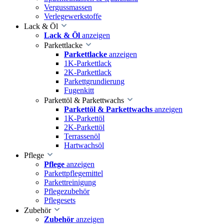
Vergussmassen
Verlegewerkstoffe
Lack & Öl
Lack & Öl
anzeigen
Parkettlacke
Parkettlacke
anzeigen
1K-Parkettlack
2K-Parkettlack
Parkettgrundierung
Fugenkitt
Parkettöl & Parkettwachs
Parkettöl & Parkettwachs
anzeigen
1K-Parkettöl
2K-Parkettöl
Terrassenöl
Hartwachsöl
Pflege
Pflege
anzeigen
Parkettpflegemittel
Parkettreinigung
Pflegezubehör
Pflegesets
Zubehör
Zubehör
anzeigen