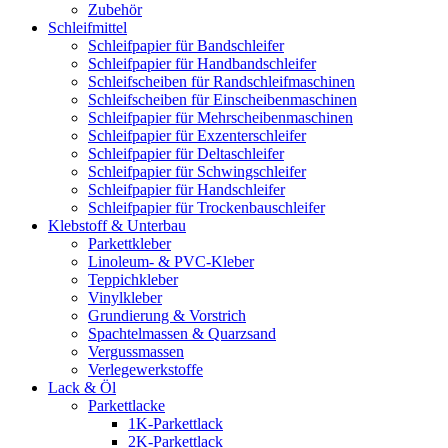
Zubehör
Schleifmittel
Schleifpapier für Bandschleifer
Schleifpapier für Handbandschleifer
Schleifscheiben für Randschleifmaschinen
Schleifscheiben für Einscheibenmaschinen
Schleifpapier für Mehrscheibenmaschinen
Schleifpapier für Exzenterschleifer
Schleifpapier für Deltaschleifer
Schleifpapier für Schwingschleifer
Schleifpapier für Handschleifer
Schleifpapier für Trockenbauschleifer
Klebstoff & Unterbau
Parkettkleber
Linoleum- & PVC-Kleber
Teppichkleber
Vinylkleber
Grundierung & Vorstrich
Spachtelmassen & Quarzsand
Vergussmassen
Verlegewerkstoffe
Lack & Öl
Parkettlacke
1K-Parkettlack
2K-Parkettlack