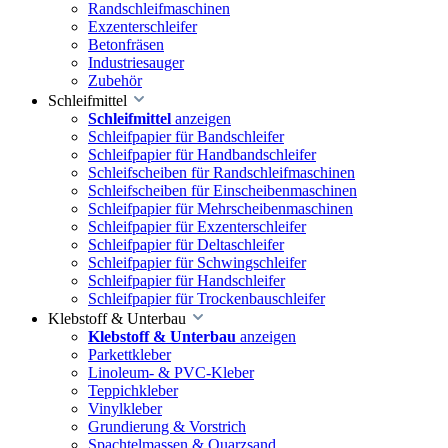
Randschleifmaschinen
Exzenterschleifer
Betonfräsen
Industriesauger
Zubehör
Schleifmittel
Schleifmittel
anzeigen
Schleifpapier für Bandschleifer
Schleifpapier für Handbandschleifer
Schleifscheiben für Randschleifmaschinen
Schleifscheiben für Einscheibenmaschinen
Schleifpapier für Mehrscheibenmaschinen
Schleifpapier für Exzenterschleifer
Schleifpapier für Deltaschleifer
Schleifpapier für Schwingschleifer
Schleifpapier für Handschleifer
Schleifpapier für Trockenbauschleifer
Klebstoff & Unterbau
Klebstoff & Unterbau
anzeigen
Parkettkleber
Linoleum- & PVC-Kleber
Teppichkleber
Vinylkleber
Grundierung & Vorstrich
Spachtelmassen & Quarzsand