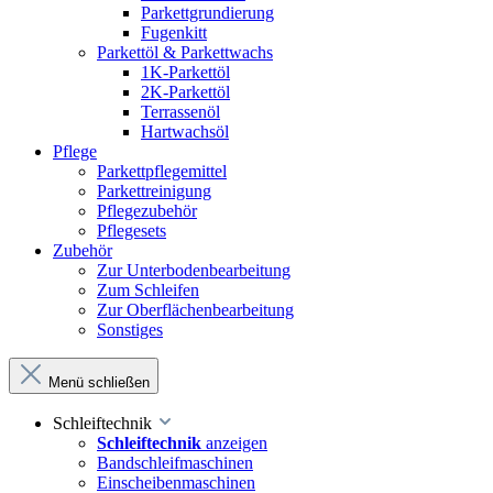
Parkettgrundierung
Fugenkitt
Parkettöl & Parkettwachs
1K-Parkettöl
2K-Parkettöl
Terrassenöl
Hartwachsöl
Pflege
Parkettpflegemittel
Parkettreinigung
Pflegezubehör
Pflegesets
Zubehör
Zur Unterbodenbearbeitung
Zum Schleifen
Zur Oberflächenbearbeitung
Sonstiges
Menü schließen
Schleiftechnik
Schleiftechnik
anzeigen
Bandschleifmaschinen
Einscheibenmaschinen