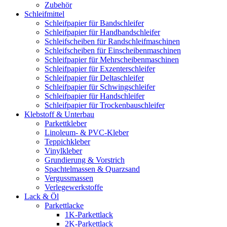
Zubehör
Schleifmittel
Schleifpapier für Bandschleifer
Schleifpapier für Handbandschleifer
Schleifscheiben für Randschleifmaschinen
Schleifscheiben für Einscheibenmaschinen
Schleifpapier für Mehrscheibenmaschinen
Schleifpapier für Exzenterschleifer
Schleifpapier für Deltaschleifer
Schleifpapier für Schwingschleifer
Schleifpapier für Handschleifer
Schleifpapier für Trockenbauschleifer
Klebstoff & Unterbau
Parkettkleber
Linoleum- & PVC-Kleber
Teppichkleber
Vinylkleber
Grundierung & Vorstrich
Spachtelmassen & Quarzsand
Vergussmassen
Verlegewerkstoffe
Lack & Öl
Parkettlacke
1K-Parkettlack
2K-Parkettlack