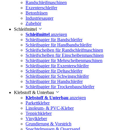
Randschleifmaschinen
Exzenterschleifer
Betonfräsen
Industriesauger
Zubehör
Schleifmittel
Schleifmittel
anzeigen
Schleifpapier für Bandschleifer
Schleifpapier für Handbandschleifer
Schleifscheiben für Randschleifmaschinen
Schleifscheiben für Einscheibenmaschinen
Schleifpapier für Mehrscheibenmaschinen
Schleifpapier für Exzenterschleifer
Schleifpapier für Deltaschleifer
Schleifpapier für Schwingschleifer
Schleifpapier für Handschleifer
Schleifpapier für Trockenbauschleifer
Klebstoff & Unterbau
Klebstoff & Unterbau
anzeigen
Parkettkleber
Linoleum- & PVC-Kleber
Teppichkleber
Vinylkleber
Grundierung & Vorstrich
Spachtelmassen & Quarzsand