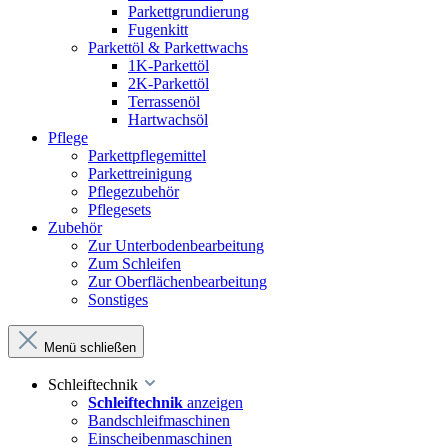
Parkettgrundierung
Fugenkitt
Parkettöl & Parkettwachs
1K-Parkettöl
2K-Parkettöl
Terrassenöl
Hartwachsöl
Pflege
Parkettpflegemittel
Parkettreinigung
Pflegezubehör
Pflegesets
Zubehör
Zur Unterbodenbearbeitung
Zum Schleifen
Zur Oberflächenbearbeitung
Sonstiges
Menü schließen
Schleiftechnik
Schleiftechnik
anzeigen
Bandschleifmaschinen
Einscheibenmaschinen