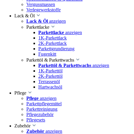
Vergussmassen
Verlegewerkstoffe
Lack & Öl
Lack & Öl
anzeigen
Parkettlacke
Parkettlacke
anzeigen
1K-Parkettlack
2K-Parkettlack
Parkettgrundierung
Fugenkitt
Parkettöl & Parkettwachs
Parkettöl & Parkettwachs
anzeigen
1K-Parkettöl
2K-Parkettöl
Terrassenöl
Hartwachsöl
Pflege
Pflege
anzeigen
Parkettpflegemittel
Parkettreinigung
Pflegezubehör
Pflegesets
Zubehör
Zubehör
anzeigen