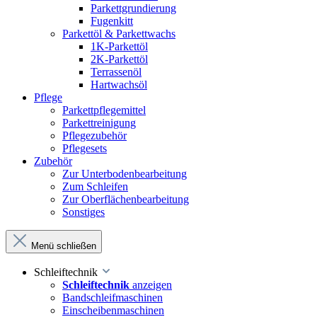
Parkettgrundierung
Fugenkitt
Parkettöl & Parkettwachs
1K-Parkettöl
2K-Parkettöl
Terrassenöl
Hartwachsöl
Pflege
Parkettpflegemittel
Parkettreinigung
Pflegezubehör
Pflegesets
Zubehör
Zur Unterbodenbearbeitung
Zum Schleifen
Zur Oberflächenbearbeitung
Sonstiges
Menü schließen
Schleiftechnik
Schleiftechnik
anzeigen
Bandschleifmaschinen
Einscheibenmaschinen