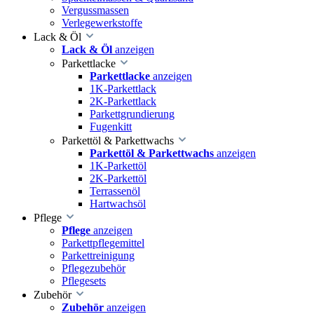
Vergussmassen
Verlegewerkstoffe
Lack & Öl
Lack & Öl
anzeigen
Parkettlacke
Parkettlacke
anzeigen
1K-Parkettlack
2K-Parkettlack
Parkettgrundierung
Fugenkitt
Parkettöl & Parkettwachs
Parkettöl & Parkettwachs
anzeigen
1K-Parkettöl
2K-Parkettöl
Terrassenöl
Hartwachsöl
Pflege
Pflege
anzeigen
Parkettpflegemittel
Parkettreinigung
Pflegezubehör
Pflegesets
Zubehör
Zubehör
anzeigen