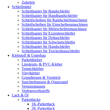
Zubehör
Schleifmittel
Schleifpapier für Bandschleifer
Schleifpapier für Handbandschleifer
Schleifscheiben für Randschleifmaschinen
Schleifscheiben für Einscheibenmaschinen
Schleifpapier für Mehrscheibenmaschinen
Schleifpapier für Exzenterschleifer
Schleifpapier für Deltaschleifer
Schleifpapier für Schwingschleifer
Schleifpapier für Handschleifer
Schleifpapier für Trockenbauschleifer
Klebstoff & Unterbau
Parkettkleber
Linoleum- & PVC-Kleber
Teppichkleber
Vinylkleber
Grundierung & Vorstrich
Spachtelmassen & Quarzsand
Vergussmassen
Verlegewerkstoffe
Lack & Öl
Parkettlacke
1K-Parkettlack
2K-Parkettlack