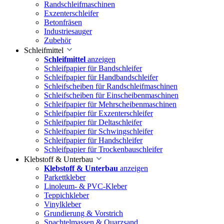
Randschleifmaschinen
Exzenterschleifer
Betonfräsen
Industriesauger
Zubehör
Schleifmittel
Schleifmittel
anzeigen
Schleifpapier für Bandschleifer
Schleifpapier für Handbandschleifer
Schleifscheiben für Randschleifmaschinen
Schleifscheiben für Einscheibenmaschinen
Schleifpapier für Mehrscheibenmaschinen
Schleifpapier für Exzenterschleifer
Schleifpapier für Deltaschleifer
Schleifpapier für Schwingschleifer
Schleifpapier für Handschleifer
Schleifpapier für Trockenbauschleifer
Klebstoff & Unterbau
Klebstoff & Unterbau
anzeigen
Parkettkleber
Linoleum- & PVC-Kleber
Teppichkleber
Vinylkleber
Grundierung & Vorstrich
Spachtelmassen & Quarzsand