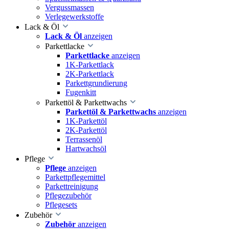
Vergussmassen
Verlegewerkstoffe
Lack & Öl
Lack & Öl
anzeigen
Parkettlacke
Parkettlacke
anzeigen
1K-Parkettlack
2K-Parkettlack
Parkettgrundierung
Fugenkitt
Parkettöl & Parkettwachs
Parkettöl & Parkettwachs
anzeigen
1K-Parkettöl
2K-Parkettöl
Terrassenöl
Hartwachsöl
Pflege
Pflege
anzeigen
Parkettpflegemittel
Parkettreinigung
Pflegezubehör
Pflegesets
Zubehör
Zubehör
anzeigen