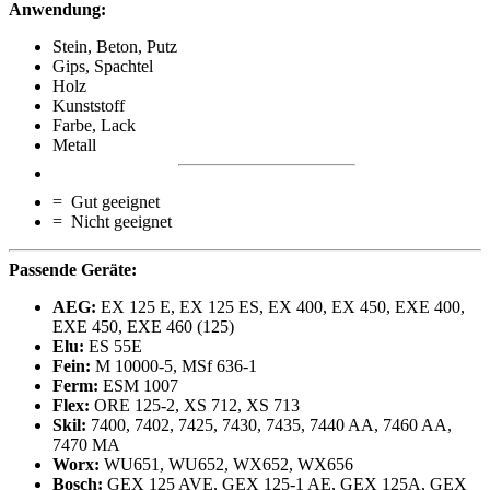
Anwendung:
Stein, Beton, Putz
Gips, Spachtel
Holz
Kunststoff
Farbe, Lack
Metall
= Gut geeignet
= Nicht geeignet
Passende Geräte:
AEG:
EX 125 E, EX 125 ES, EX 400, EX 450, EXE 400,
EXE 450, EXE 460 (125)
Elu:
ES 55E
Fein:
M 10000-5, MSf 636-1
Ferm:
ESM 1007
Flex:
ORE 125-2, XS 712, XS 713
Skil:
7400, 7402, 7425, 7430, 7435, 7440 AA, 7460 AA,
7470 MA
Worx:
WU651, WU652, WX652, WX656
Bosch:
GEX 125 AVE, GEX 125-1 AE, GEX 125A, GEX