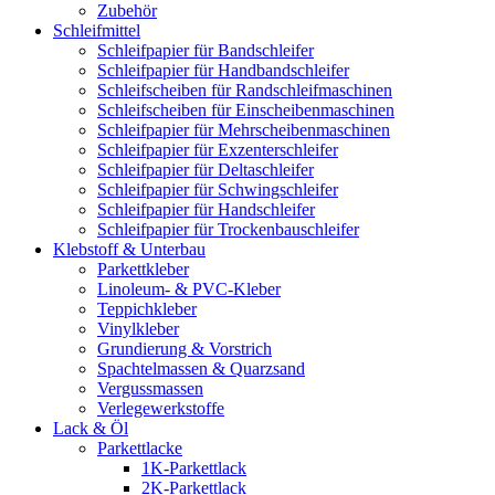
Zubehör
Schleifmittel
Schleifpapier für Bandschleifer
Schleifpapier für Handbandschleifer
Schleifscheiben für Randschleifmaschinen
Schleifscheiben für Einscheibenmaschinen
Schleifpapier für Mehrscheibenmaschinen
Schleifpapier für Exzenterschleifer
Schleifpapier für Deltaschleifer
Schleifpapier für Schwingschleifer
Schleifpapier für Handschleifer
Schleifpapier für Trockenbauschleifer
Klebstoff & Unterbau
Parkettkleber
Linoleum- & PVC-Kleber
Teppichkleber
Vinylkleber
Grundierung & Vorstrich
Spachtelmassen & Quarzsand
Vergussmassen
Verlegewerkstoffe
Lack & Öl
Parkettlacke
1K-Parkettlack
2K-Parkettlack