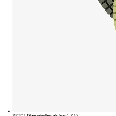
RETOL Diamantpolierpads (nass), K50