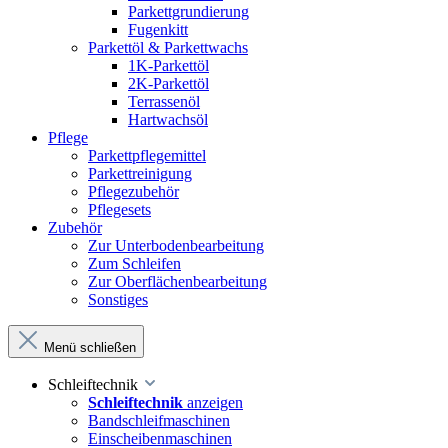
Parkettgrundierung
Fugenkitt
Parkettöl & Parkettwachs
1K-Parkettöl
2K-Parkettöl
Terrassenöl
Hartwachsöl
Pflege
Parkettpflegemittel
Parkettreinigung
Pflegezubehör
Pflegesets
Zubehör
Zur Unterbodenbearbeitung
Zum Schleifen
Zur Oberflächenbearbeitung
Sonstiges
Menü schließen
Schleiftechnik
Schleiftechnik
anzeigen
Bandschleifmaschinen
Einscheibenmaschinen