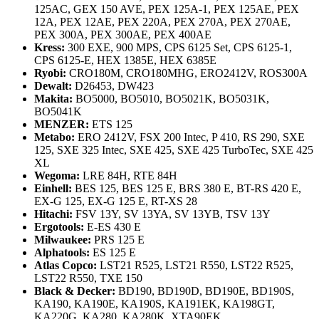
125AC, GEX 150 AVE, PEX 125A-1, PEX 125AE, PEX
12A, PEX 12AE, PEX 220A, PEX 270A, PEX 270AE,
PEX 300A, PEX 300AE, PEX 400AE
Kress:
300 EXE, 900 MPS, CPS 6125 Set, CPS 6125-1,
CPS 6125-E, HEX 1385E, HEX 6385E
Ryobi:
CRO180M, CRO180MHG, ERO2412V, ROS300A
Dewalt:
D26453, DW423
Makita:
BO5000, BO5010, BO5021K, BO5031K,
BO5041K
MENZER:
ETS 125
Metabo:
ERO 2412V, FSX 200 Intec, P 410, RS 290, SXE
125, SXE 325 Intec, SXE 425, SXE 425 TurboTec, SXE 425
XL
Wegoma:
LRE 84H, RTE 84H
Einhell:
BES 125, BES 125 E, BRS 380 E, BT-RS 420 E,
EX-G 125, EX-G 125 E, RT-XS 28
Hitachi:
FSV 13Y, SV 13YA, SV 13YB, TSV 13Y
Ergotools:
E-ES 430 E
Milwaukee:
PRS 125 E
Alphatools:
ES 125 E
Atlas Copco:
LST21 R525, LST21 R550, LST22 R525,
LST22 R550, TXE 150
Black & Decker:
BD190, BD190D, BD190E, BD190S,
KA190, KA190E, KA190S, KA191EK, KA198GT,
KA220G, KA280, KA280K, XTA90EK