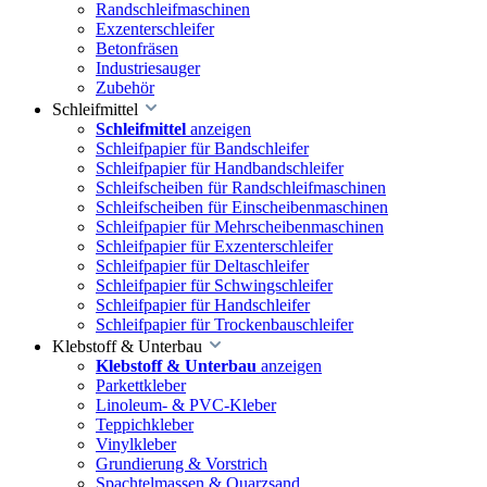
Randschleifmaschinen
Exzenterschleifer
Betonfräsen
Industriesauger
Zubehör
Schleifmittel
Schleifmittel
anzeigen
Schleifpapier für Bandschleifer
Schleifpapier für Handbandschleifer
Schleifscheiben für Randschleifmaschinen
Schleifscheiben für Einscheibenmaschinen
Schleifpapier für Mehrscheibenmaschinen
Schleifpapier für Exzenterschleifer
Schleifpapier für Deltaschleifer
Schleifpapier für Schwingschleifer
Schleifpapier für Handschleifer
Schleifpapier für Trockenbauschleifer
Klebstoff & Unterbau
Klebstoff & Unterbau
anzeigen
Parkettkleber
Linoleum- & PVC-Kleber
Teppichkleber
Vinylkleber
Grundierung & Vorstrich
Spachtelmassen & Quarzsand