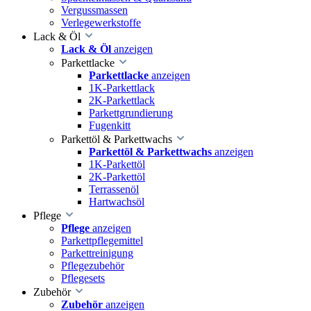
Vergussmassen
Verlegewerkstoffe
Lack & Öl
Lack & Öl
anzeigen
Parkettlacke
Parkettlacke
anzeigen
1K-Parkettlack
2K-Parkettlack
Parkettgrundierung
Fugenkitt
Parkettöl & Parkettwachs
Parkettöl & Parkettwachs
anzeigen
1K-Parkettöl
2K-Parkettöl
Terrassenöl
Hartwachsöl
Pflege
Pflege
anzeigen
Parkettpflegemittel
Parkettreinigung
Pflegezubehör
Pflegesets
Zubehör
Zubehör
anzeigen