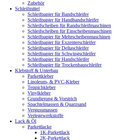
Zubehör
Schleifmittel
Schleifpapier für Bandschleifer
Schleifpapier für Handbandschleifer
Schleifscheiben für Randschleifmaschinen
Schleifscheiben für Einscheibenmaschinen
Schleifpapier für Mehrscheibenmaschinen
Schleifpapier für Exzenterschleifer
Schleifpapier für Deltaschleifer
Schleifpapier für Schwingschleifer
Schleifpapier für Handschleifer
Schleifpapier für Trockenbauschleifer
Klebstoff & Unterbau
Parkettkleber
Linoleum- & PVC-Kleber
Teppichkleber
Vinylkleber
Grundierung & Vorstrich
Spachtelmassen & Quarzsand
Vergussmassen
Verlegewerkstoffe
Lack & Öl
Parkettlacke
1K-Parkettlack
2K-Parkettlack