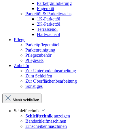
Parkettgrundierung
Fugenkitt
Parkettöl & Parkettwachs
1K-Parkettöl
2K-Parkettöl
Terrassenöl
Hartwachsöl
Pflege
Parkettpflegemittel
Parkettreinigung
Pflegezubehör
Pflegesets
Zubehör
Zur Unterbodenbearbeitung
Zum Schleifen
Zur Oberflächenbearbeitung
Sonstiges
Menü schließen
Schleiftechnik
Schleiftechnik
anzeigen
Bandschleifmaschinen
Einscheibenmaschinen