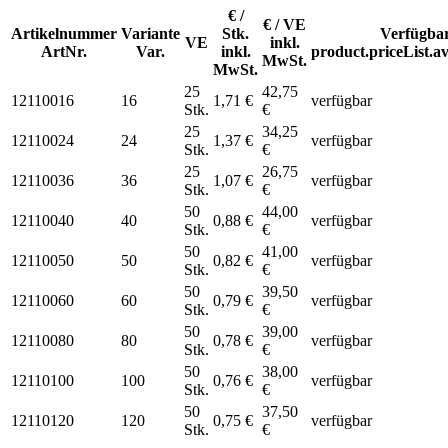
€ /
€ / VE
Artikelnummer
Variante
Stk.
Verfügbar
VE
inkl.
ArtNr.
Var.
inkl.
product.priceList.av
MwSt.
MwSt.
25
42,75
12110016
16
1,71 €
verfügbar
Stk.
€
25
34,25
12110024
24
1,37 €
verfügbar
Stk.
€
25
26,75
12110036
36
1,07 €
verfügbar
Stk.
€
50
44,00
12110040
40
0,88 €
verfügbar
Stk.
€
50
41,00
12110050
50
0,82 €
verfügbar
Stk.
€
50
39,50
12110060
60
0,79 €
verfügbar
Stk.
€
50
39,00
12110080
80
0,78 €
verfügbar
Stk.
€
50
38,00
12110100
100
0,76 €
verfügbar
Stk.
€
50
37,50
12110120
120
0,75 €
verfügbar
Stk.
€