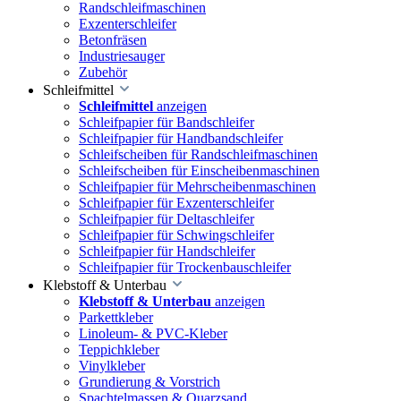
Randschleifmaschinen
Exzenterschleifer
Betonfräsen
Industriesauger
Zubehör
Schleifmittel
Schleifmittel
anzeigen
Schleifpapier für Bandschleifer
Schleifpapier für Handbandschleifer
Schleifscheiben für Randschleifmaschinen
Schleifscheiben für Einscheibenmaschinen
Schleifpapier für Mehrscheibenmaschinen
Schleifpapier für Exzenterschleifer
Schleifpapier für Deltaschleifer
Schleifpapier für Schwingschleifer
Schleifpapier für Handschleifer
Schleifpapier für Trockenbauschleifer
Klebstoff & Unterbau
Klebstoff & Unterbau
anzeigen
Parkettkleber
Linoleum- & PVC-Kleber
Teppichkleber
Vinylkleber
Grundierung & Vorstrich
Spachtelmassen & Quarzsand