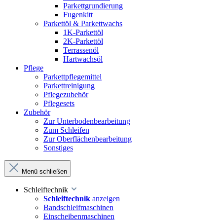
Parkettgrundierung
Fugenkitt
Parkettöl & Parkettwachs
1K-Parkettöl
2K-Parkettöl
Terrassenöl
Hartwachsöl
Pflege
Parkettpflegemittel
Parkettreinigung
Pflegezubehör
Pflegesets
Zubehör
Zur Unterbodenbearbeitung
Zum Schleifen
Zur Oberflächenbearbeitung
Sonstiges
Menü schließen
Schleiftechnik
Schleiftechnik
anzeigen
Bandschleifmaschinen
Einscheibenmaschinen