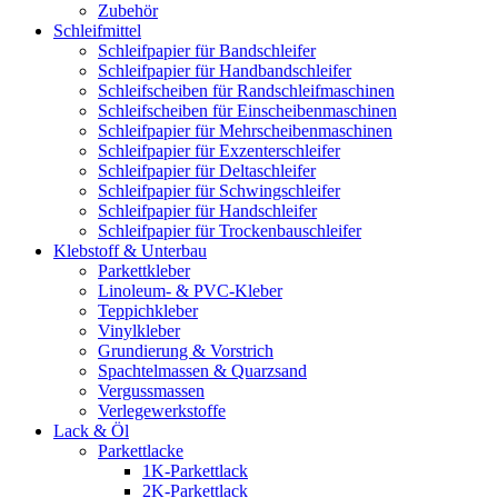
Zubehör
Schleifmittel
Schleifpapier für Bandschleifer
Schleifpapier für Handbandschleifer
Schleifscheiben für Randschleifmaschinen
Schleifscheiben für Einscheibenmaschinen
Schleifpapier für Mehrscheibenmaschinen
Schleifpapier für Exzenterschleifer
Schleifpapier für Deltaschleifer
Schleifpapier für Schwingschleifer
Schleifpapier für Handschleifer
Schleifpapier für Trockenbauschleifer
Klebstoff & Unterbau
Parkettkleber
Linoleum- & PVC-Kleber
Teppichkleber
Vinylkleber
Grundierung & Vorstrich
Spachtelmassen & Quarzsand
Vergussmassen
Verlegewerkstoffe
Lack & Öl
Parkettlacke
1K-Parkettlack
2K-Parkettlack