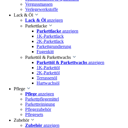
Vergussmassen
Verlegewerkstoffe
Lack & Öl
Lack & Öl
anzeigen
Parkettlacke
Parkettlacke
anzeigen
1K-Parkettlack
2K-Parkettlack
Parkettgrundierung
Fugenkitt
Parkettöl & Parkettwachs
Parkettöl & Parkettwachs
anzeigen
1K-Parkettöl
2K-Parkettöl
Terrassenöl
Hartwachsöl
Pflege
Pflege
anzeigen
Parkettpflegemittel
Parkettreinigung
Pflegezubehör
Pflegesets
Zubehör
Zubehör
anzeigen