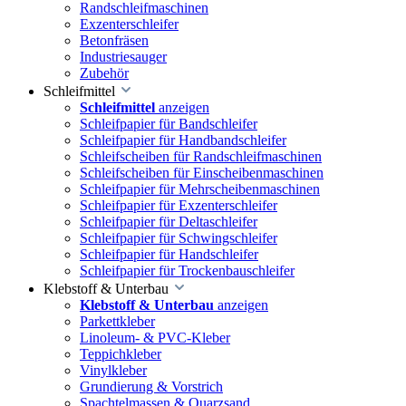
Randschleifmaschinen
Exzenterschleifer
Betonfräsen
Industriesauger
Zubehör
Schleifmittel
Schleifmittel
anzeigen
Schleifpapier für Bandschleifer
Schleifpapier für Handbandschleifer
Schleifscheiben für Randschleifmaschinen
Schleifscheiben für Einscheibenmaschinen
Schleifpapier für Mehrscheibenmaschinen
Schleifpapier für Exzenterschleifer
Schleifpapier für Deltaschleifer
Schleifpapier für Schwingschleifer
Schleifpapier für Handschleifer
Schleifpapier für Trockenbauschleifer
Klebstoff & Unterbau
Klebstoff & Unterbau
anzeigen
Parkettkleber
Linoleum- & PVC-Kleber
Teppichkleber
Vinylkleber
Grundierung & Vorstrich
Spachtelmassen & Quarzsand