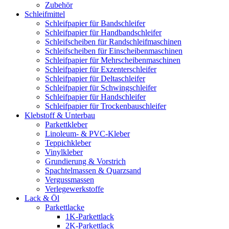
Zubehör
Schleifmittel
Schleifpapier für Bandschleifer
Schleifpapier für Handbandschleifer
Schleifscheiben für Randschleifmaschinen
Schleifscheiben für Einscheibenmaschinen
Schleifpapier für Mehrscheibenmaschinen
Schleifpapier für Exzenterschleifer
Schleifpapier für Deltaschleifer
Schleifpapier für Schwingschleifer
Schleifpapier für Handschleifer
Schleifpapier für Trockenbauschleifer
Klebstoff & Unterbau
Parkettkleber
Linoleum- & PVC-Kleber
Teppichkleber
Vinylkleber
Grundierung & Vorstrich
Spachtelmassen & Quarzsand
Vergussmassen
Verlegewerkstoffe
Lack & Öl
Parkettlacke
1K-Parkettlack
2K-Parkettlack