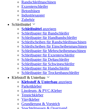
Randschleifmaschinen
Exzenterschleifer
Betonfräsen
Industriesauger
Zubehör
Schleifmittel
Schleifmittel
anzeigen
Schleifpapier für Bandschleifer
Schleifpapier für Handbandschleifer
Schleifscheiben für Randschleifmaschinen
Schleifscheiben für Einscheibenmaschinen
Schleifpapier für Mehrscheibenmaschinen
Schleifpapier für Exzenterschleifer
Schleifpapier für Deltaschleifer
Schleifpapier für Schwingschleifer
Schleifpapier für Handschleifer
Schleifpapier für Trockenbauschleifer
Klebstoff & Unterbau
Klebstoff & Unterbau
anzeigen
Parkettkleber
Linoleum- & PVC-Kleber
Teppichkleber
Vinylkleber
Grundierung & Vorstrich
Spachtelmassen & Quarzsand