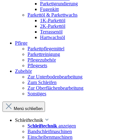
Parkettgrundierung
Fugenkitt
Parkettöl & Parkettwachs
1K-Parkettöl
2K-Parkettöl
Terrassenöl
Hartwachsöl
Pflege
Parkettpflegemittel
Parkettreinigung
Pflegezubehör
Pflegesets
Zubehör
Zur Unterbodenbearbeitung
Zum Schleifen
Zur Oberflächenbearbeitung
Sonstiges
Menü schließen
Schleiftechnik
Schleiftechnik
anzeigen
Bandschleifmaschinen
Einscheibenmaschinen