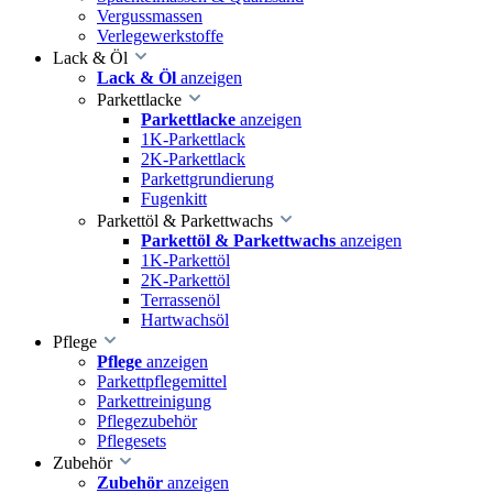
Vergussmassen
Verlegewerkstoffe
Lack & Öl
Lack & Öl
anzeigen
Parkettlacke
Parkettlacke
anzeigen
1K-Parkettlack
2K-Parkettlack
Parkettgrundierung
Fugenkitt
Parkettöl & Parkettwachs
Parkettöl & Parkettwachs
anzeigen
1K-Parkettöl
2K-Parkettöl
Terrassenöl
Hartwachsöl
Pflege
Pflege
anzeigen
Parkettpflegemittel
Parkettreinigung
Pflegezubehör
Pflegesets
Zubehör
Zubehör
anzeigen