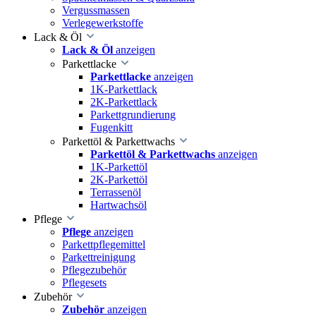
Vergussmassen
Verlegewerkstoffe
Lack & Öl
Lack & Öl
anzeigen
Parkettlacke
Parkettlacke
anzeigen
1K-Parkettlack
2K-Parkettlack
Parkettgrundierung
Fugenkitt
Parkettöl & Parkettwachs
Parkettöl & Parkettwachs
anzeigen
1K-Parkettöl
2K-Parkettöl
Terrassenöl
Hartwachsöl
Pflege
Pflege
anzeigen
Parkettpflegemittel
Parkettreinigung
Pflegezubehör
Pflegesets
Zubehör
Zubehör
anzeigen