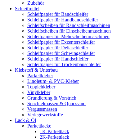
Zubehör
Schleifmittel
Schleifpapier für Bandschleifer
Schleifpapier für Handbandschleifer
Schleifscheiben für Randschleifmaschinen
Schleifscheiben für Einscheibenmaschinen
Schleifpapier für Mehrscheibenmaschinen
Schleifpapier für Exzenterschleifer
Schleifpapier für Deltaschleifer
Schleifpapier für Schwingschleifer
Schleifpapier für Handschleifer
Schleifpapier für Trockenbauschleifer
Klebstoff & Unterbau
Parkettkleber
Linoleum- & PVC-Kleber
Teppichkleber
Vinylkleber
Grundierung & Vorstrich
Spachtelmassen & Quarzsand
Vergussmassen
Verlegewerkstoffe
Lack & Öl
Parkettlacke
1K-Parkettlack
2K-Parkettlack