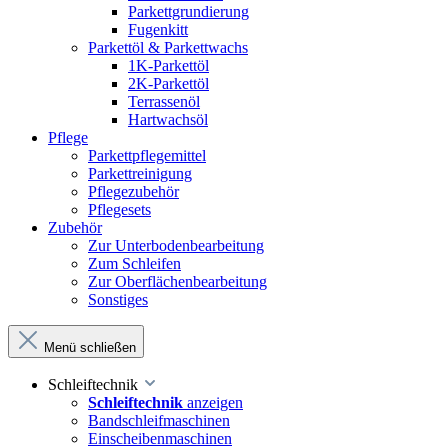
Parkettgrundierung
Fugenkitt
Parkettöl & Parkettwachs
1K-Parkettöl
2K-Parkettöl
Terrassenöl
Hartwachsöl
Pflege
Parkettpflegemittel
Parkettreinigung
Pflegezubehör
Pflegesets
Zubehör
Zur Unterbodenbearbeitung
Zum Schleifen
Zur Oberflächenbearbeitung
Sonstiges
Menü schließen
Schleiftechnik
Schleiftechnik
anzeigen
Bandschleifmaschinen
Einscheibenmaschinen