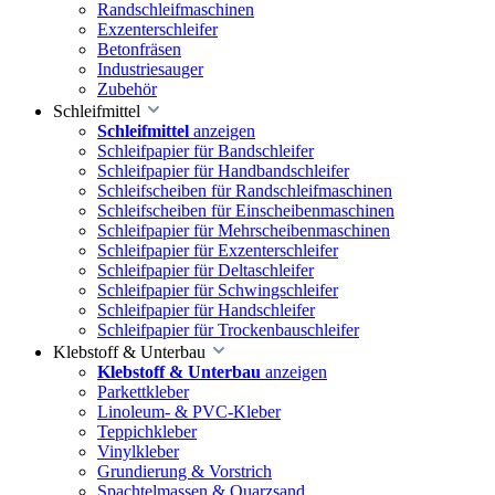
Randschleifmaschinen
Exzenterschleifer
Betonfräsen
Industriesauger
Zubehör
Schleifmittel
Schleifmittel
anzeigen
Schleifpapier für Bandschleifer
Schleifpapier für Handbandschleifer
Schleifscheiben für Randschleifmaschinen
Schleifscheiben für Einscheibenmaschinen
Schleifpapier für Mehrscheibenmaschinen
Schleifpapier für Exzenterschleifer
Schleifpapier für Deltaschleifer
Schleifpapier für Schwingschleifer
Schleifpapier für Handschleifer
Schleifpapier für Trockenbauschleifer
Klebstoff & Unterbau
Klebstoff & Unterbau
anzeigen
Parkettkleber
Linoleum- & PVC-Kleber
Teppichkleber
Vinylkleber
Grundierung & Vorstrich
Spachtelmassen & Quarzsand