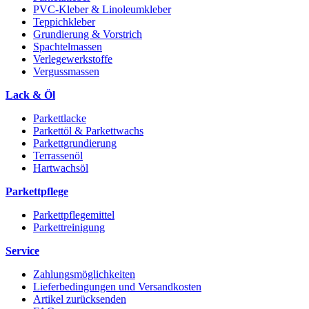
PVC-Kleber & Linoleumkleber
Teppichkleber
Grundierung & Vorstrich
Spachtelmassen
Verlegewerkstoffe
Vergussmassen
Lack & Öl
Parkettlacke
Parkettöl & Parkettwachs
Parkettgrundierung
Terrassenöl
Hartwachsöl
Parkettpflege
Parkettpflegemittel
Parkettreinigung
Service
Zahlungsmöglichkeiten
Lieferbedingungen und Versandkosten
Artikel zurücksenden