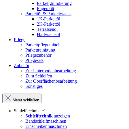
Parkettgrundierung
Fugenkitt
Parkettöl & Parkettwachs
1K-Parkettöl
2K-Parkettöl
Terrassenöl
Hartwachsöl
Pflege
Parkettpflegemittel
Parkettreinigung
Pflegezubehör
Pflegesets
Zubehör
Zur Unterbodenbearbeitung
Zum Schleifen
Zur Oberflächenbearbeitung
Sonstiges
Menü schließen
Schleiftechnik
Schleiftechnik
anzeigen
Bandschleifmaschinen
Einscheibenmaschinen