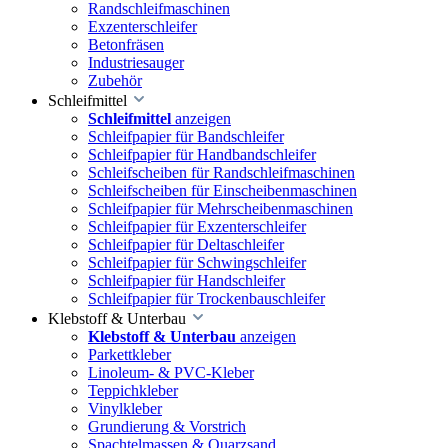
Randschleifmaschinen
Exzenterschleifer
Betonfräsen
Industriesauger
Zubehör
Schleifmittel
Schleifmittel
anzeigen
Schleifpapier für Bandschleifer
Schleifpapier für Handbandschleifer
Schleifscheiben für Randschleifmaschinen
Schleifscheiben für Einscheibenmaschinen
Schleifpapier für Mehrscheibenmaschinen
Schleifpapier für Exzenterschleifer
Schleifpapier für Deltaschleifer
Schleifpapier für Schwingschleifer
Schleifpapier für Handschleifer
Schleifpapier für Trockenbauschleifer
Klebstoff & Unterbau
Klebstoff & Unterbau
anzeigen
Parkettkleber
Linoleum- & PVC-Kleber
Teppichkleber
Vinylkleber
Grundierung & Vorstrich
Spachtelmassen & Quarzsand