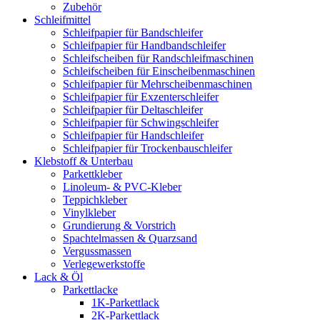
Zubehör
Schleifmittel
Schleifpapier für Bandschleifer
Schleifpapier für Handbandschleifer
Schleifscheiben für Randschleifmaschinen
Schleifscheiben für Einscheibenmaschinen
Schleifpapier für Mehrscheibenmaschinen
Schleifpapier für Exzenterschleifer
Schleifpapier für Deltaschleifer
Schleifpapier für Schwingschleifer
Schleifpapier für Handschleifer
Schleifpapier für Trockenbauschleifer
Klebstoff & Unterbau
Parkettkleber
Linoleum- & PVC-Kleber
Teppichkleber
Vinylkleber
Grundierung & Vorstrich
Spachtelmassen & Quarzsand
Vergussmassen
Verlegewerkstoffe
Lack & Öl
Parkettlacke
1K-Parkettlack
2K-Parkettlack