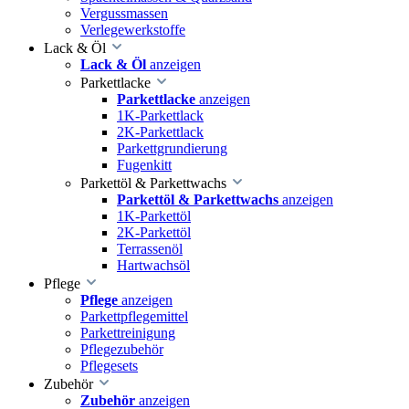
Vergussmassen
Verlegewerkstoffe
Lack & Öl
Lack & Öl
anzeigen
Parkettlacke
Parkettlacke
anzeigen
1K-Parkettlack
2K-Parkettlack
Parkettgrundierung
Fugenkitt
Parkettöl & Parkettwachs
Parkettöl & Parkettwachs
anzeigen
1K-Parkettöl
2K-Parkettöl
Terrassenöl
Hartwachsöl
Pflege
Pflege
anzeigen
Parkettpflegemittel
Parkettreinigung
Pflegezubehör
Pflegesets
Zubehör
Zubehör
anzeigen