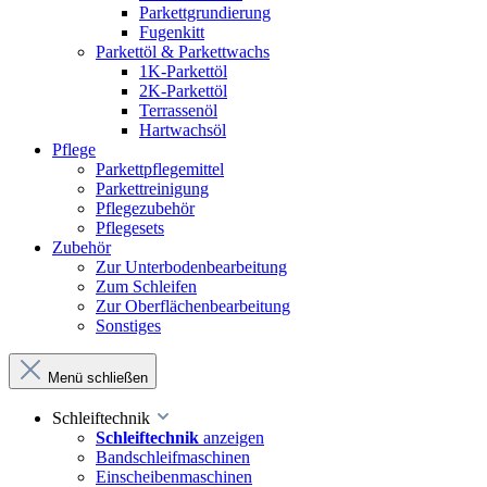
Parkettgrundierung
Fugenkitt
Parkettöl & Parkettwachs
1K-Parkettöl
2K-Parkettöl
Terrassenöl
Hartwachsöl
Pflege
Parkettpflegemittel
Parkettreinigung
Pflegezubehör
Pflegesets
Zubehör
Zur Unterbodenbearbeitung
Zum Schleifen
Zur Oberflächenbearbeitung
Sonstiges
Menü schließen
Schleiftechnik
Schleiftechnik
anzeigen
Bandschleifmaschinen
Einscheibenmaschinen