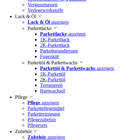
Vergussmassen
Verlegewerkstoffe
Lack & Öl
Lack & Öl
anzeigen
Parkettlacke
Parkettlacke
anzeigen
1K-Parkettlack
2K-Parkettlack
Parkettgrundierung
Fugenkitt
Parkettöl & Parkettwachs
Parkettöl & Parkettwachs
anzeigen
1K-Parkettöl
2K-Parkettöl
Terrassenöl
Hartwachsöl
Pflege
Pflege
anzeigen
Parkettpflegemittel
Parkettreinigung
Pflegezubehör
Pflegesets
Zubehör
Zubehör
anzeigen