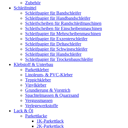
Zubehör
Schleifmittel
Schleifpapier für Bandschleifer
Schleifpapier für Handbandschleifer
Schleifscheiben für Randschleifmaschinen
Schleifscheiben für Einscheibenmaschinen
Schleifpapier für Mehrscheibenmaschinen
Schleifpapier für Exzenterschleifer
Schleifpapier für Deltaschleifer
Schleifpapier für Schwingschleifer
Schleifpapier für Handschleifer
Schleifpapier für Trockenbauschleifer
Klebstoff & Unterbau
Parkettkleber
Linoleum- & PVC-Kleber
Teppichkleber
Vinylkleber
Grundierung & Vorstrich
Spachtelmassen & Quarzsand
Vergussmassen
Verlegewerkstoffe
Lack & Öl
Parkettlacke
1K-Parkettlack
2K-Parkettlack