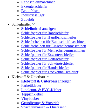
Randschleifmaschinen
Exzenterschleifer
Betonfräsen
Industriesauger
Zubehör
Schleifmittel
Schleifmittel
anzeigen
Schleifpapier für Bandschleifer
Schleifpapier für Handbandschleifer
Schleifscheiben für Randschleifmaschinen
Schleifscheiben für Einscheibenmaschinen
Schleifpapier für Mehrscheibenmaschinen
Schleifpapier für Exzenterschleifer
Schleifpapier für Deltaschleifer
Schleifpapier für Schwingschleifer
Schleifpapier für Handschleifer
Schleifpapier für Trockenbauschleifer
Klebstoff & Unterbau
Klebstoff & Unterbau
anzeigen
Parkettkleber
Linoleum- & PVC-Kleber
Teppichkleber
Vinylkleber
Grundierung & Vorstrich
Spachtelmassen & Quarzsand