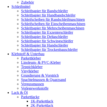
Zubehör
Schleifmittel
Schleifpapier für Bandschleifer
Schleifpapier für Handbandschleifer
Schleifscheiben für Randschleifmaschinen
Schleifscheiben für Einscheibenmaschinen
Schleifpapier für Mehrscheibenmaschinen
Schleifpapier für Exzenterschleifer
Schleifpapier für Deltaschleifer
Schleifpapier für Schwingschleifer
Schleifpapier für Handschleifer
Schleifpapier für Trockenbauschleifer
Klebstoff & Unterbau
Parkettkleber
Linoleum- & PVC-Kleber
Teppichkleber
Vinylkleber
Grundierung & Vorstrich
Spachtelmassen & Quarzsand
Vergussmassen
Verlegewerkstoffe
Lack & Öl
Parkettlacke
1K-Parkettlack
2K-Parkettlack