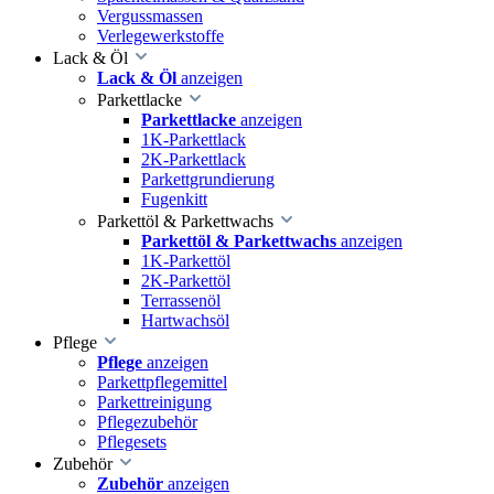
Vergussmassen
Verlegewerkstoffe
Lack & Öl
Lack & Öl
anzeigen
Parkettlacke
Parkettlacke
anzeigen
1K-Parkettlack
2K-Parkettlack
Parkettgrundierung
Fugenkitt
Parkettöl & Parkettwachs
Parkettöl & Parkettwachs
anzeigen
1K-Parkettöl
2K-Parkettöl
Terrassenöl
Hartwachsöl
Pflege
Pflege
anzeigen
Parkettpflegemittel
Parkettreinigung
Pflegezubehör
Pflegesets
Zubehör
Zubehör
anzeigen