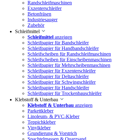
Randschleifmaschinen
Exzenterschleifer
Betonfräsen
Industriesauger
Zubehör
Schleifmittel
Schleifmittel
anzeigen
Schleifpapier für Bandschleifer
Schleifpapier für Handbandschleifer
Schleifscheiben für Randschleifmaschinen
Schleifscheiben für Einscheibenmaschinen
Schleifpapier für Mehrscheibenmaschinen
Schleifpapier für Exzenterschleifer
Schleifpapier für Deltaschleifer
Schleifpapier für Schwingschleifer
Schleifpapier für Handschleifer
Schleifpapier für Trockenbauschleifer
Klebstoff & Unterbau
Klebstoff & Unterbau
anzeigen
Parkettkleber
Linoleum- & PVC-Kleber
Teppichkleber
Vinylkleber
Grundierung & Vorstrich
Spachtelmassen & Quarzsand