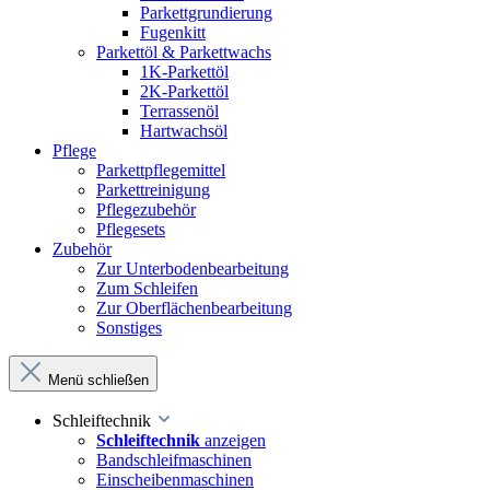
Parkettgrundierung
Fugenkitt
Parkettöl & Parkettwachs
1K-Parkettöl
2K-Parkettöl
Terrassenöl
Hartwachsöl
Pflege
Parkettpflegemittel
Parkettreinigung
Pflegezubehör
Pflegesets
Zubehör
Zur Unterbodenbearbeitung
Zum Schleifen
Zur Oberflächenbearbeitung
Sonstiges
Menü schließen
Schleiftechnik
Schleiftechnik
anzeigen
Bandschleifmaschinen
Einscheibenmaschinen